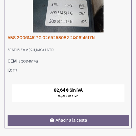
ABS 2Q0614517G 0265258082 2Q0614517N
SEAT IBIZA V (KJ1, KJG) 1.6 TDI
OEM:
2Q0614517G
ID:
117
82,64 € Sin IVA
99,99 € Con IVA
Añadir a la cesta