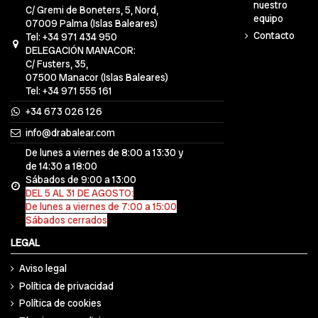
nuestro
C/ Gremi de Boneters, 5, Nord,
equipo
07009 Palma (Islas Baleares)
Contacto
Tel: +34 971 434 950
DELEGACIÓN MANACOR:
C/ Fusters, 35,
07500 Manacor (Islas Baleares)
Tel: +34 971 555 161
+34 673 026 126
info@drabalear.com
De lunes a viernes de 8:00 a 13:30 y
de 14:30 a 18:00
Sábados de 9:00 a 13:00
DEL 5 AL 31 DE AGOSTO:
De lunes a viernes de 7:00 a 15:00
Sábados cerrados
LEGAL
Aviso legal
Política de privacidad
Política de cookies