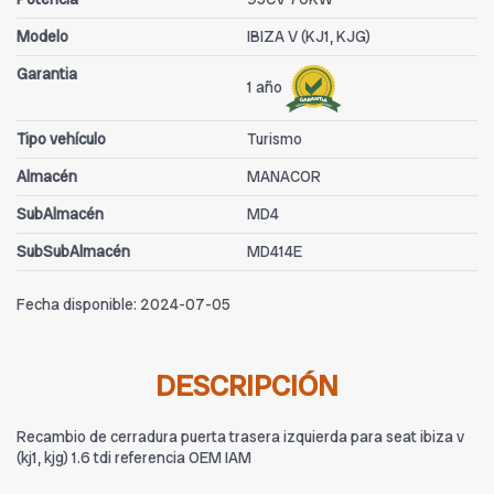
Modelo
IBIZA V (KJ1, KJG)
Garantia
1 año
Tipo vehículo
Turismo
Almacén
MANACOR
SubAlmacén
MD4
SubSubAlmacén
MD414E
Fecha disponible:
2024-07-05
DESCRIPCIÓN
Recambio de cerradura puerta trasera izquierda para seat ibiza v
(kj1, kjg) 1.6 tdi referencia OEM IAM