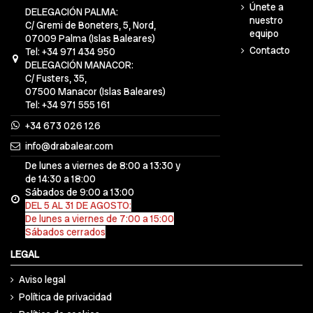
Únete a
DELEGACIÓN PALMA:
nuestro
C/ Gremi de Boneters, 5, Nord,
equipo
07009 Palma (Islas Baleares)
Contacto
Tel: +34 971 434 950
DELEGACIÓN MANACOR:
C/ Fusters, 35,
07500 Manacor (Islas Baleares)
Tel: +34 971 555 161
+34 673 026 126
info@drabalear.com
De lunes a viernes de 8:00 a 13:30 y
de 14:30 a 18:00
Sábados de 9:00 a 13:00
DEL 5 AL 31 DE AGOSTO:
De lunes a viernes de 7:00 a 15:00
Sábados cerrados
LEGAL
Aviso legal
Política de privacidad