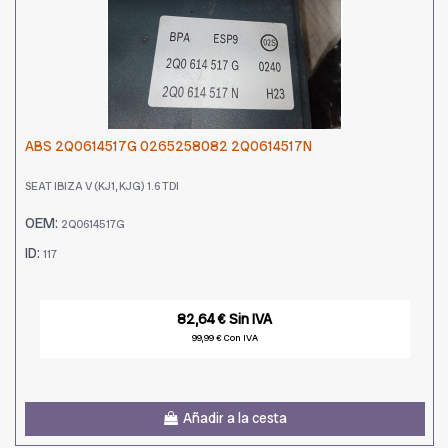
ABS 2Q0614517G 0265258082 2Q0614517N
SEAT IBIZA V (KJ1, KJG) 1.6 TDI
OEM:
2Q0614517G
ID:
117
82,64 € Sin IVA
99,99 € Con IVA
Añadir a la cesta