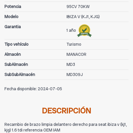
Potencia
95CV 70KW
Modelo
IBIZA V (KJ1, KJG)
Garantia
1 año
Tipo vehículo
Turismo
Almacén
MANACOR
SubAlmacén
MD3
SubSubAlmacén
MD309J
Fecha disponible:
2024-07-05
DESCRIPCIÓN
Recambio de brazo limpia delantero derecho para seat ibiza v (kj1,
kjg) 1.6 tdi referencia OEM IAM