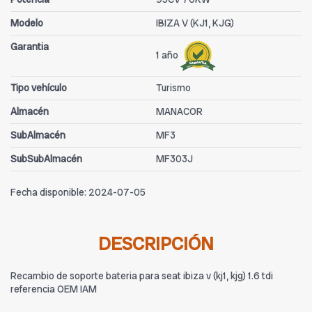
Modelo
IBIZA V (KJ1, KJG)
Garantia
1 año
Tipo vehículo
Turismo
Almacén
MANACOR
SubAlmacén
MF3
SubSubAlmacén
MF303J
Fecha disponible:
2024-07-05
DESCRIPCIÓN
Recambio de soporte bateria para seat ibiza v (kj1, kjg) 1.6 tdi
referencia OEM IAM