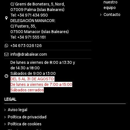
nuestro
C/ Gremi de Boneters, 5, Nord,
equipo
07009 Palma (Islas Baleares)
Contacto
Tel: +34 971 434 950
DELEGACIÓN MANACOR:
C/ Fusters, 35,
07500 Manacor (Islas Baleares)
Tel: +34 971 555 161
+34 673 026 126
info@drabalear.com
De lunes a viernes de 8:00 a 13:30 y
de 14:30 a 18:00
Sábados de 9:00 a 13:00
DEL 5 AL 31 DE AGOSTO:
De lunes a viernes de 7:00 a 15:00
Sábados cerrados
LEGAL
Aviso legal
Política de privacidad
Política de cookies