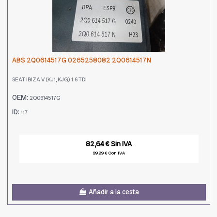
ABS 2Q0614517G 0265258082 2Q0614517N
SEAT IBIZA V (KJ1, KJG) 1.6 TDI
OEM:
2Q0614517G
ID:
117
82,64 € Sin IVA
99,99 € Con IVA
Añadir a la cesta