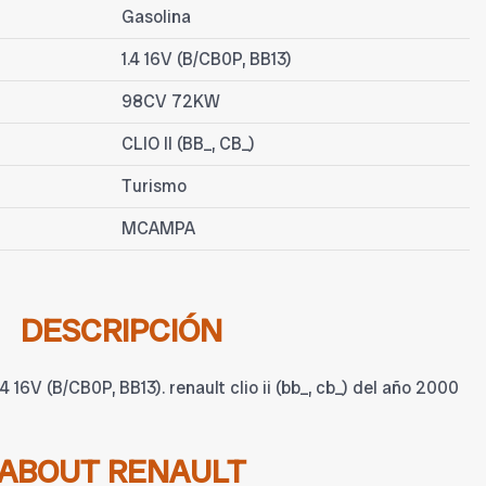
Gasolina
1.4 16V (B/CB0P, BB13)
98CV 72KW
CLIO II (BB_, CB_)
Turismo
MCAMPA
DESCRIPCIÓN
4 16V (B/CB0P, BB13). renault clio ii (bb_, cb_) del año 2000
ABOUT RENAULT