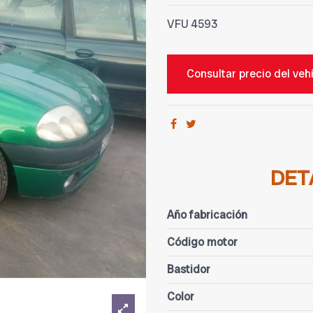
VFU
4593
Consultar precio del veh
DET
Año fabricación
Código motor
Bastidor
Color