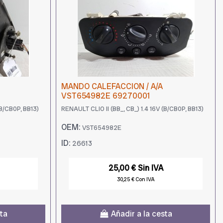
MANDO CALEFACCION / A/A
VST654982E 69270001
(B/CB0P, BB13)
RENAULT CLIO II (BB_, CB_) 1.4 16V (B/CB0P, BB13)
OEM:
VST654982E
ID:
26613
25,00 € Sin IVA
30,25 € Con IVA
sta
Añadir a la cesta