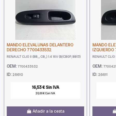
MANDO ELEVALUNAS DELANTERO
MANDO ELE
DERECHO 7700433532
IZQUIERDO
RENAULT CLIO II (BB_, CB_) 1.4 16V (B/CB0P, BB13)
RENAULT CLIO II
OEM:
OEM:
7700433532
770042
ID:
ID:
26610
26611
16,53 € Sin IVA
20,00 € Con IVA
Añadir a la cesta