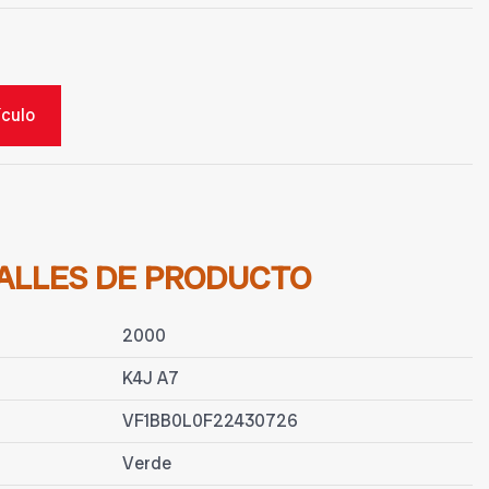
ículo
ALLES DE PRODUCTO
2000
K4J A7
VF1BB0L0F22430726
Verde