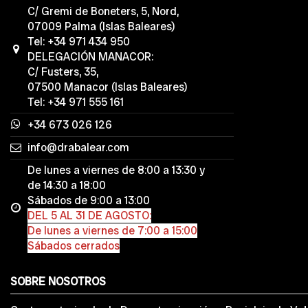
C/ Gremi de Boneters, 5, Nord,
07009 Palma (Islas Baleares)
Tel: +34 971 434 950
DELEGACIÓN MANACOR:
C/ Fusters, 35,
07500 Manacor (Islas Baleares)
Tel: +34 971 555 161
+34 673 026 126
info@drabalear.com
De lunes a viernes de 8:00 a 13:30 y
de 14:30 a 18:00
Sábados de 9:00 a 13:00
DEL 5 AL 31 DE AGOSTO:
De lunes a viernes de 7:00 a 15:00
Sábados cerrados
SOBRE NOSOTROS