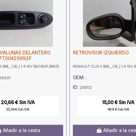
VALUNAS DELANTERO
RETROVISOR IZQUIERDO
 7700429992F
 (BB_, CB_) 1.4 16V (B/CB0P, BB13)
RENAULT CLIO II (BB_, CB_) 1.4 16V 
OEM:
9992F
-
ID:
26612
20,66 € Sin IVA
15,00 € Sin IVA
25,00 € Con IVA
18,15 € Con IVA
Añadir a la cesta
Añadir a la ce