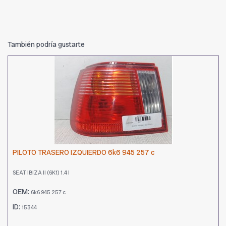
También podría gustarte
PILOTO TRASERO IZQUIERDO 6k6 945 257 c
SEAT IBIZA II (6K1) 1.4 I
OEM:
6k6 945 257 c
ID:
15344