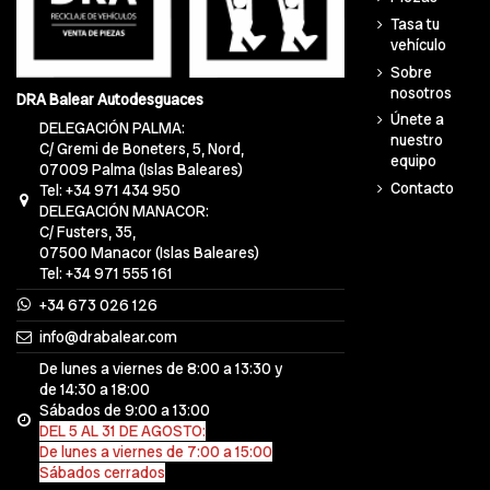
Tasa tu
vehículo
Sobre
nosotros
DRA Balear Autodesguaces
Únete a
DELEGACIÓN PALMA:
nuestro
C/ Gremi de Boneters, 5, Nord,
equipo
07009 Palma (Islas Baleares)
Contacto
Tel: +34 971 434 950
DELEGACIÓN MANACOR:
C/ Fusters, 35,
07500 Manacor (Islas Baleares)
Tel: +34 971 555 161
+34 673 026 126
info@drabalear.com
De lunes a viernes de 8:00 a 13:30 y
de 14:30 a 18:00
Sábados de 9:00 a 13:00
DEL 5 AL 31 DE AGOSTO:
De lunes a viernes de 7:00 a 15:00
Sábados cerrados