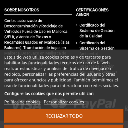
SOBRE NOSOTROS
CERTIFICACIÓNES
AENOR
Centro autorizado de
Certificado del
Descontaminación y Reciclaje de
Sistema de Gestión
Vehículos Fuera de Uso en Mallorca
de la Calidad
(VFU), y Venta de Piezas o
Recambios usados en Mallorca (Islas
Certificado del
Baleares). Tramitación de bajas en
Sistema de Gestión
Mallorca, Desguace en Mallorca de
Ambiental
Este sitio Web utiliza cookies propias y de terceros para
turismos y vehículos industriales.
Certificado del
habilitar las funcionalidades técnicas de uso de la web,
Servicio gratuito de grúa en Mallorca.
Sistema de Gestión
realizar estadísticas y análisis del tráfico de navegación
Seguridad y Salud en
recibido, personalizar las preferencias del usuario y otras
el Trabajo
para ofrecer anuncios y publicidad. También permitimos el
uso de funcionalidades para interactuar con redes sociales.
Configure las cookies que nos permite utilizar:
Política de cookies
Personalizar cookies
RECHAZAR TODO
© 2024 DRA Balear Autodesguaces. Todos los derechos