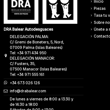
Inicio
Piezas
Tasa tu 
Sobre no
Únete a 
DRA Balear Autodesguaces
Contact
DELEGACIÓN PALMA:
C/ Gremi de Boneters, 5, Nord,
07009 Palma (Islas Baleares)
Tel: +34 971 434 950
DELEGACIÓN MANACOR:
C/ Fusters, 35,
07500 Manacor (Islas Baleares)
Tel: +34 971 555 161
+34 673 026 126
info@drabalear.com
De lunes a viernes de 8:00 a 13:30 y
de 14:30 a 18:00
Sábados de 9:00 a 13:00