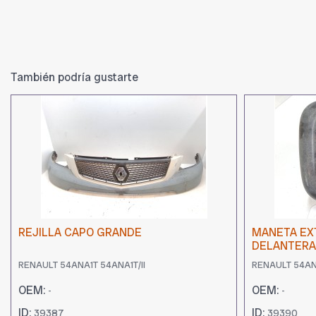
También podría gustarte
REJILLA CAPO GRANDE
MANETA EX
DELANTERA
RENAULT 54ANA1T 54ANA1T/II
RENAULT 54ANA
OEM:
OEM:
-
-
ID:
ID:
39387
39390