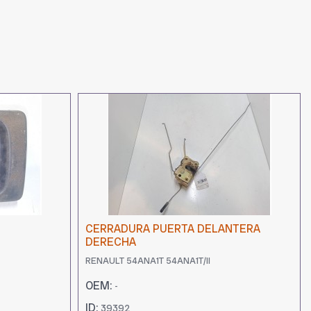
CERRADURA PUERTA DELANTERA
DERECHA
RENAULT 54ANA1T 54ANA1T/II
OEM:
-
ID:
39392