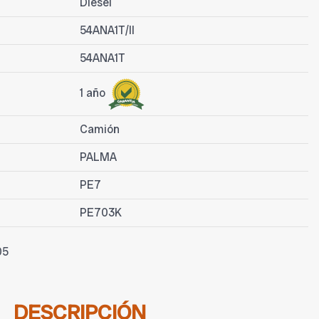
Diesel
54ANA1T/II
54ANA1T
1 año
Camión
PALMA
PE7
PE703K
05
DESCRIPCIÓN