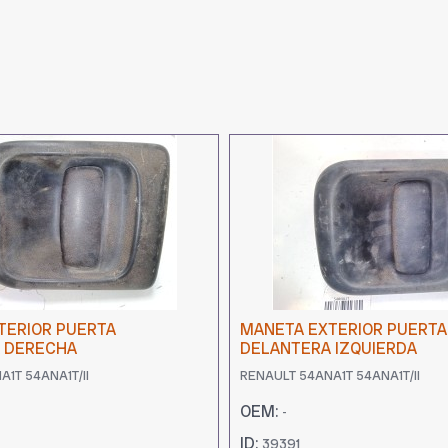
TERIOR PUERTA
MANETA EXTERIOR PUERTA
 DERECHA
DELANTERA IZQUIERDA
1T 54ANA1T/II
RENAULT 54ANA1T 54ANA1T/II
OEM:
-
ID:
39391