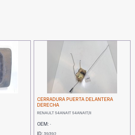
CERRADURA PUERTA DELANTERA
DERECHA
RENAULT 54ANA1T 54ANA1T/II
OEM:
-
ID:
39392