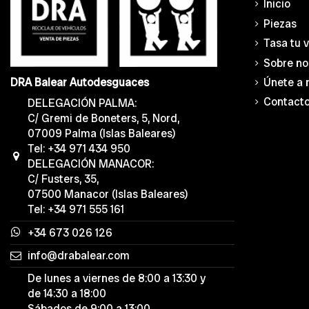
Inicio
Piezas
Tasa tu 
Sobre no
Únete a 
DRA Balear Autodesguaces
Contact
DELEGACIÓN PALMA:
C/ Gremi de Boneters, 5, Nord,
07009 Palma (Islas Baleares)
Tel: +34 971 434 950
DELEGACIÓN MANACOR:
C/ Fusters, 35,
07500 Manacor (Islas Baleares)
Tel: +34 971 555 161
+34 673 026 126
info@drabalear.com
De lunes a viernes de 8:00 a 13:30 y
de 14:30 a 18:00
Sábados de 9:00 a 13:00