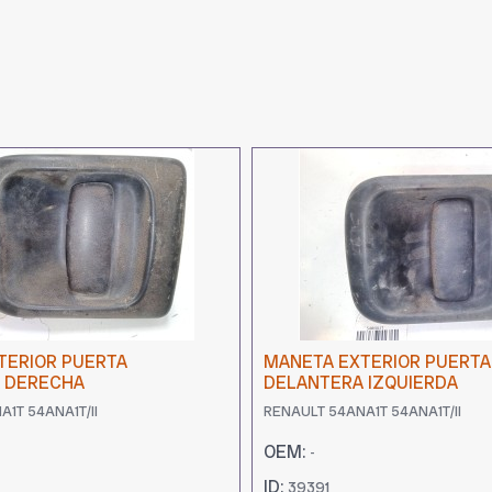
TERIOR PUERTA
MANETA EXTERIOR PUERTA
 DERECHA
DELANTERA IZQUIERDA
1T 54ANA1T/II
RENAULT 54ANA1T 54ANA1T/II
OEM:
-
ID:
39391