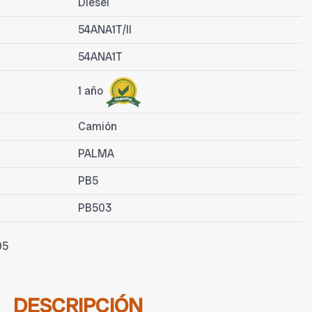
Diesel
54ANA1T/II
54ANA1T
1 año
Camión
PALMA
PB5
PB503
05
DESCRIPCIÓN