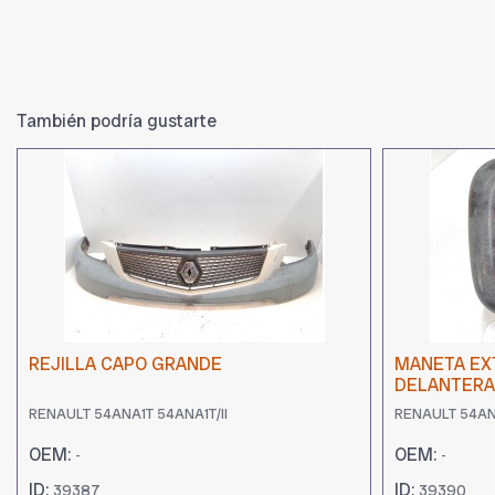
También podría gustarte
REJILLA CAPO GRANDE
MANETA EX
DELANTERA
RENAULT 54ANA1T 54ANA1T/II
RENAULT 54ANA
OEM:
OEM:
-
-
ID:
ID:
39387
39390