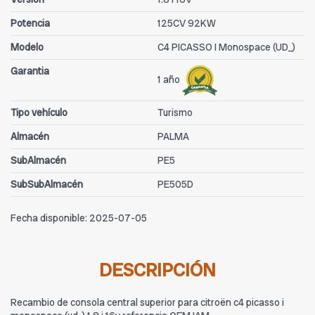
Potencia
125CV 92KW
Modelo
C4 PICASSO I Monospace (UD_)
Garantia
1 año
Tipo vehículo
Turismo
Almacén
PALMA
SubAlmacén
PE5
SubSubAlmacén
PE505D
Fecha disponible:
2025-07-05
DESCRIPCIÓN
Recambio de consola central superior para citroën c4 picasso i