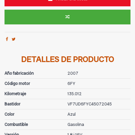
DETALLES DE PRODUCTO
Año fabricación
2007
Código motor
6FY
Kilometraje
135.012
Bastidor
VF7UD6FYC45072045
Color
Azul
Combustible
Gasolina
Versión
1.8 i 16V