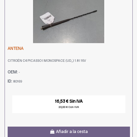
ANTENA
CITROËN C4 PICASSO I MONOSPACE (UD_) 1.8 I 16V
OEM:
-
ID:
80169
16,53 € Sin IVA
20,00 € Con IVA
Añadir a la cesta