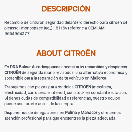
DESCRIPCIÓN
Recambio de cinturon seguridad delantero derecho para citroën c4
picasso i monospace (ud_) 1.8 i 16v referencia OEM IAM
9654964377
ABOUT CITROËN
En
DRA Balear Autodesguaces
encontrarás
recambios y despieces
CITROËN
de segunda mano revisados, una alternativa económica y
sostenible para la reparación de tu vehículo en
Mallorca
.
Trabajamos con piezas para modelos
CITROËN
(mecánica,
electricidad, carrocería e interior), con stock en constante rotación.
Si tienes dudas de compatibilidad o referencias, nuestro equipo
puede asesorarte antes de la compra.
Disponemos de delegaciones en
Palma
y
Manacor
y ofrecemos
atención profesional para que encuentres la pieza adecuada.