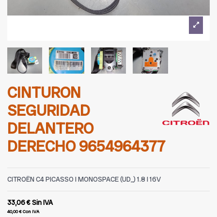
CINTURON
SEGURIDAD
DELANTERO
DERECHO 9654964377
CITROËN C4 PICASSO I MONOSPACE (UD_) 1.8 I 16V
33,06 €
Sin IVA
40,00 €
Con IVA