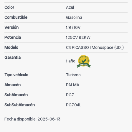
Color
Azul
Combustible
Gasolina
Versión
1.8 i 16V
Potencia
125CV 92KW
Modelo
C4 PICASSO I Monospace (UD_)
Garantia
1 año
Tipo vehículo
Turismo
Almacén
PALMA
SubAlmacén
PG7
SubSubAlmacén
PG704L
Fecha disponible:
2025-06-13