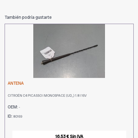
También podría gustarte
ANTENA
CITROËN C4 PICASSO I MONOSPACE (UD_) 1.8 I 16V
OEM:
-
ID:
80169
16,53 € Sin IVA