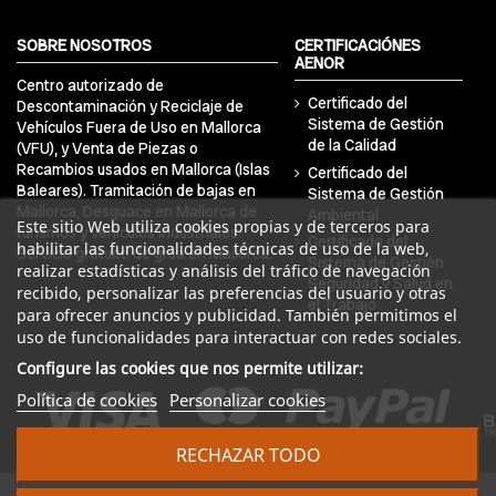
SOBRE NOSOTROS
CERTIFICACIÓNES
AENOR
Centro autorizado de
Certificado del
Descontaminación y Reciclaje de
Sistema de Gestión
Vehículos Fuera de Uso en Mallorca
de la Calidad
(VFU), y Venta de Piezas o
Recambios usados en Mallorca (Islas
Certificado del
Baleares). Tramitación de bajas en
Sistema de Gestión
Mallorca, Desguace en Mallorca de
Ambiental
Este sitio Web utiliza cookies propias y de terceros para
turismos y vehículos industriales.
Certificado del
habilitar las funcionalidades técnicas de uso de la web,
Servicio gratuito de grúa en Mallorca.
Sistema de Gestión
realizar estadísticas y análisis del tráfico de navegación
Seguridad y Salud en
recibido, personalizar las preferencias del usuario y otras
el Trabajo
para ofrecer anuncios y publicidad. También permitimos el
uso de funcionalidades para interactuar con redes sociales.
Configure las cookies que nos permite utilizar:
Política de cookies
Personalizar cookies
RECHAZAR TODO