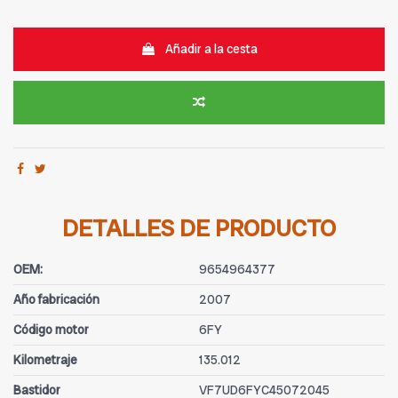
Añadir a la cesta
DETALLES DE PRODUCTO
OEM:
9654964377
Año fabricación
2007
Código motor
6FY
Kilometraje
135.012
Bastidor
VF7UD6FYC45072045