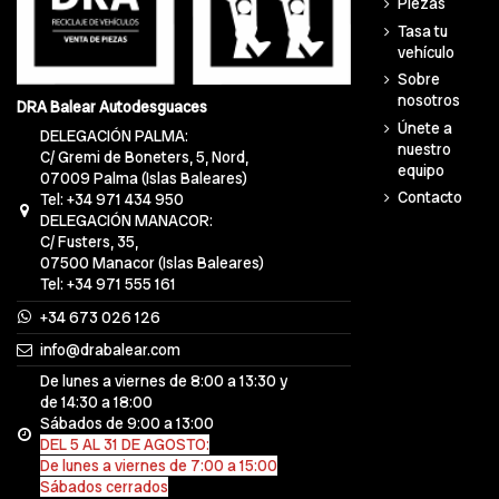
Piezas
Tasa tu
vehículo
Sobre
nosotros
DRA Balear Autodesguaces
Únete a
DELEGACIÓN PALMA:
nuestro
C/ Gremi de Boneters, 5, Nord,
equipo
07009 Palma (Islas Baleares)
Contacto
Tel: +34 971 434 950
DELEGACIÓN MANACOR:
C/ Fusters, 35,
07500 Manacor (Islas Baleares)
Tel: +34 971 555 161
+34 673 026 126
info@drabalear.com
De lunes a viernes de 8:00 a 13:30 y
de 14:30 a 18:00
Sábados de 9:00 a 13:00
DEL 5 AL 31 DE AGOSTO:
De lunes a viernes de 7:00 a 15:00
Sábados cerrados