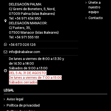
Únete a
DELEGACIÓN PALMA:
nuestro
C/ Gremi de Boneters, 5, Nord,
equipo
07009 Palma (Islas Baleares)
Contacto
Tel: +34 971 434 950
DELEGACIÓN MANACOR:
C/ Fusters, 35,
07500 Manacor (Islas Baleares)
Tel: +34 971 555 161
+34 673 026 126
info@drabalear.com
De lunes a viernes de 8:00 a 13:30 y
de 14:30 a 18:00
Sábados de 9:00 a 13:00
DEL 5 AL 31 DE AGOSTO:
De lunes a viernes de 7:00 a 15:00
Sábados cerrados
LEGAL
Aviso legal
Política de privacidad