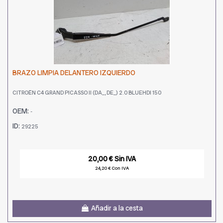
BRAZO LIMPIA DELANTERO IZQUIERDO
CITROËN C4 GRAND PICASSO II (DA_, DE_) 2.0 BLUEHDI 150
OEM:
-
ID:
29225
20,00 € Sin IVA
24,20 € Con IVA
Añadir a la cesta