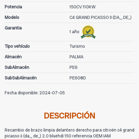
Potencia
150CV 110KW
Modelo
C4 GRAND PICASSO II (DA_, DE_)
Garantia
1 año
Tipo vehículo
Turismo
Almacén
PALMA
SubAlmacén
PE6
SubSubAlmacén
PE608D
Fecha disponible:
2024-07-05
DESCRIPCIÓN
Recambio de brazo limpia delantero derecho para citroën c4 grand
picasso ii (da_, de_) 2.0 bluehdi 150 referencia OEM IAM