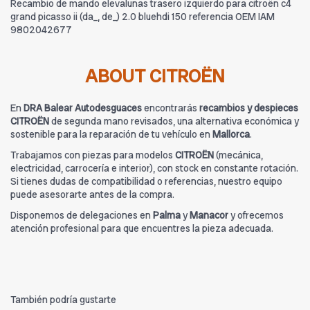
Recambio de mando elevalunas trasero izquierdo para citroën c4
grand picasso ii (da_, de_) 2.0 bluehdi 150 referencia OEM IAM
9802042677
ABOUT CITROËN
En
DRA Balear Autodesguaces
encontrarás
recambios y despieces
CITROËN
de segunda mano revisados, una alternativa económica y
sostenible para la reparación de tu vehículo en
Mallorca
.
Trabajamos con piezas para modelos
CITROËN
(mecánica,
electricidad, carrocería e interior), con stock en constante rotación.
Si tienes dudas de compatibilidad o referencias, nuestro equipo
puede asesorarte antes de la compra.
Disponemos de delegaciones en
Palma
y
Manacor
y ofrecemos
atención profesional para que encuentres la pieza adecuada.
También podría gustarte