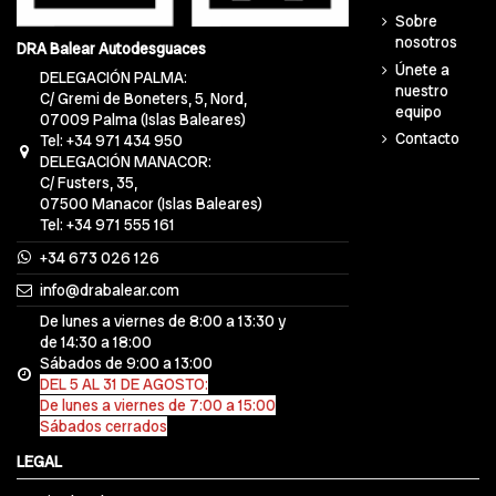
Sobre
nosotros
DRA Balear Autodesguaces
Únete a
DELEGACIÓN PALMA:
nuestro
C/ Gremi de Boneters, 5, Nord,
equipo
07009 Palma (Islas Baleares)
Contacto
Tel: +34 971 434 950
DELEGACIÓN MANACOR:
C/ Fusters, 35,
07500 Manacor (Islas Baleares)
Tel: +34 971 555 161
+34 673 026 126
info@drabalear.com
De lunes a viernes de 8:00 a 13:30 y
de 14:30 a 18:00
Sábados de 9:00 a 13:00
DEL 5 AL 31 DE AGOSTO:
De lunes a viernes de 7:00 a 15:00
Sábados cerrados
LEGAL