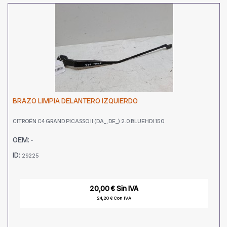
BRAZO LIMPIA DELANTERO IZQUIERDO
CITROËN C4 GRAND PICASSO II (DA_, DE_) 2.0 BLUEHDI 150
OEM:
-
ID:
29225
20,00 € Sin IVA
24,20 € Con IVA