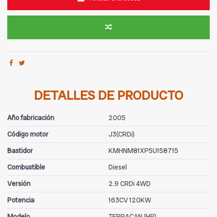
DETALLES DE PRODUCTO
Año fabricación
2005
Código motor
J3(CRDi)
Bastidor
KMHNM81XP5U158715
Combustible
Diesel
Versión
2.9 CRDi 4WD
Potencia
163CV 120KW
Modelo
TERRACAN (HP)