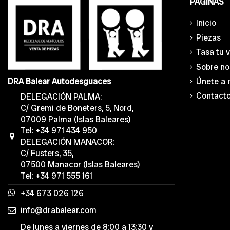
PÁGINAS
Inicio
Piezas
Tasa tu 
Sobre no
Únete a 
DRA Balear Autodesguaces
Contact
DELEGACIÓN PALMA:
C/ Gremi de Boneters, 5, Nord,
07009 Palma (Islas Baleares)
Tel: +34 971 434 950
DELEGACIÓN MANACOR:
C/ Fusters, 35,
07500 Manacor (Islas Baleares)
Tel: +34 971 555 161
+34 673 026 126
info@drabalear.com
De lunes a viernes de 8:00 a 13:30 y