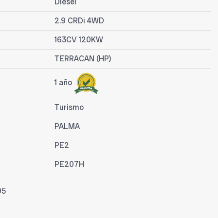
Diesel
2.9 CRDi 4WD
163CV 120KW
TERRACAN (HP)
1 año
Turismo
PALMA
PE2
PE207H
05