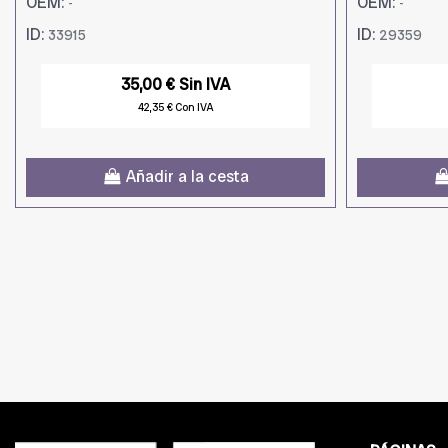
OEM:
OEM:
-
-
ID:
ID:
33915
29359
35,00 € Sin IVA
42,35 € Con IVA
Añadir a la cesta