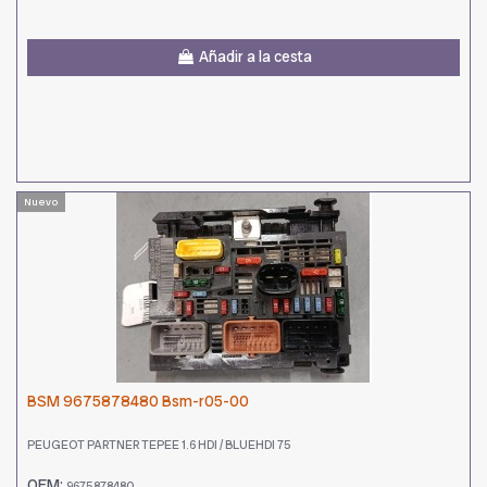
Añadir a la cesta
Nuevo
BSM 9675878480 Bsm-r05-00
PEUGEOT PARTNER TEPEE 1.6 HDI / BLUEHDI 75
OEM:
9675878480