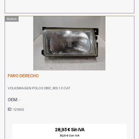
Nuevo
FARO DERECHO
VOLKSWAGEN POLO II (86C, 80) 1.0 CAT
OEM:
-
ID:
121655
28,93 € Sin IVA
35,01 € Con IVA