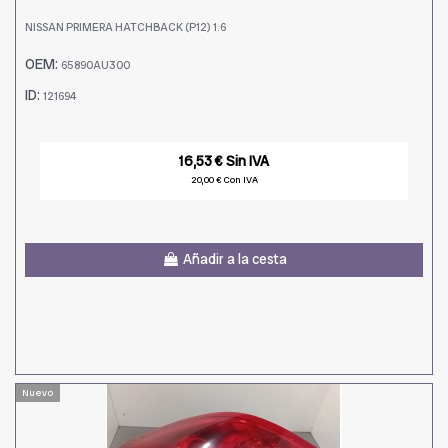
NISSAN PRIMERA HATCHBACK (P12) 1.6
OEM:
65890AU300
ID:
121694
16,53 € Sin IVA
20,00 € Con IVA
Añadir a la cesta
Nuevo