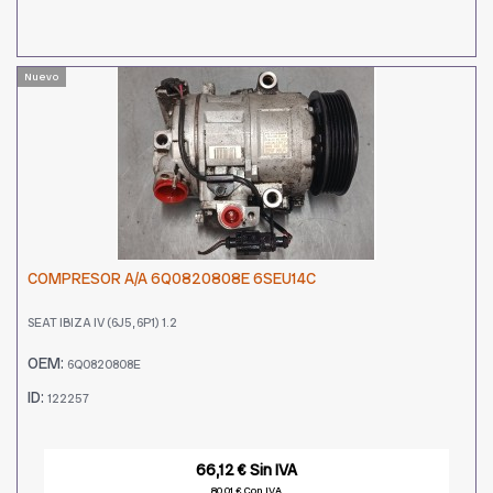
Nuevo
COMPRESOR A/A 6Q0820808E 6SEU14C
SEAT IBIZA IV (6J5, 6P1) 1.2
OEM:
6Q0820808E
ID:
122257
66,12 € Sin IVA
80,01 € Con IVA