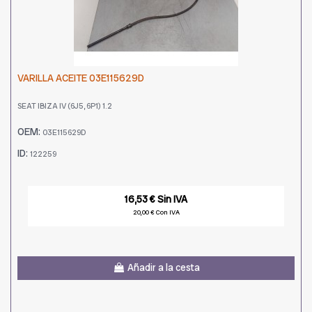
VARILLA ACEITE 03E115629D
SEAT IBIZA IV (6J5, 6P1) 1.2
OEM:
03E115629D
ID:
122259
16,53 € Sin IVA
20,00 € Con IVA
Añadir a la cesta