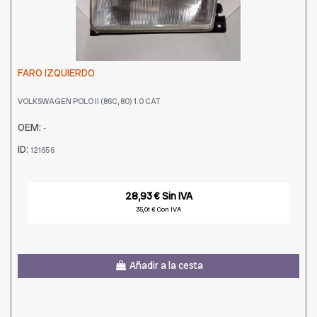
FARO IZQUIERDO
VOLKSWAGEN POLO II (86C, 80) 1.0 CAT
OEM:
-
ID:
121656
28,93 € Sin IVA
35,01 € Con IVA
Añadir a la cesta