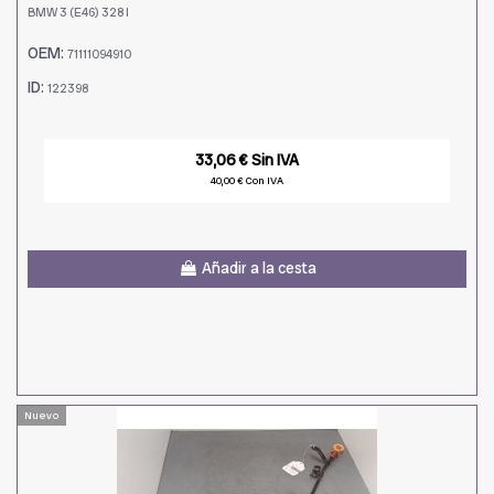
BMW 3 (E46) 328 I
OEM:
71111094910
ID:
122398
33,06 € Sin IVA
40,00 € Con IVA
Añadir a la cesta
Nuevo