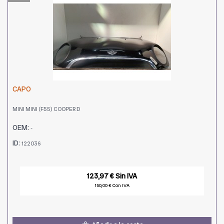
CAPO
MINI MINI (F55) COOPER D
OEM:
-
ID:
122036
123,97 € Sin IVA
150,00 € Con IVA