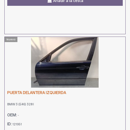
Añadir a la cesta
Nuevo
PUERTA DELANTERA IZQUIERDA
BMW 3 (E46) 328 I
OEM:
-
ID:
121951