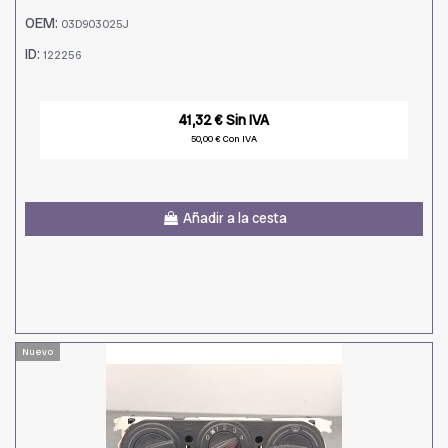
OEM:
03D903025J
ID:
122256
41,32 € Sin IVA
50,00 € Con IVA
Añadir a la cesta
Nuevo