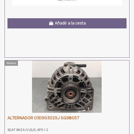
Añadir a la cesta
Nuevo
ALTERNADOR 03D903025J SG9B057
SEAT IBIZA IV (6J5, 6P1) 1.2