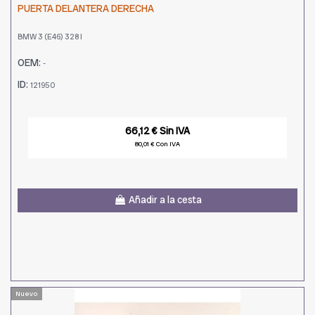
PUERTA DELANTERA DERECHA
BMW 3 (E46) 328 I
OEM:
-
ID:
121950
66,12 € Sin IVA
80,01 € Con IVA
Añadir a la cesta
Nuevo