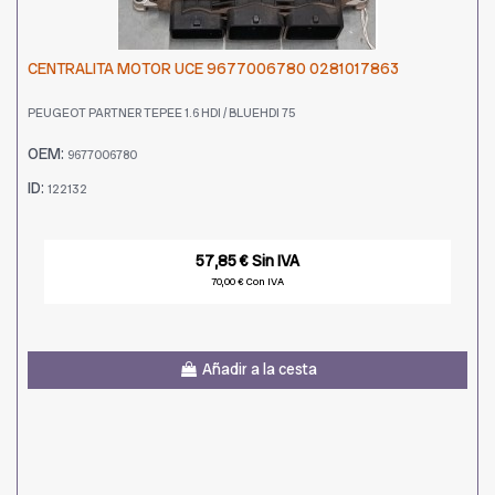
CENTRALITA MOTOR UCE 9677006780 0281017863
PEUGEOT PARTNER TEPEE 1.6 HDI / BLUEHDI 75
OEM:
9677006780
ID:
122132
57,85 € Sin IVA
70,00 € Con IVA
Añadir a la cesta