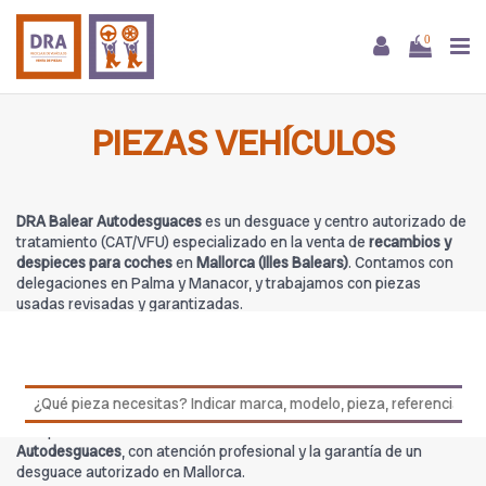
0
PIEZAS VEHÍCULOS
DRA Balear Autodesguaces
es un desguace y centro autorizado de
tratamiento (CAT/VFU) especializado en la venta de
recambios y
despieces para coches
en
Mallorca (Illes Balears)
. Contamos con
delegaciones en Palma y Manacor, y trabajamos con piezas
usadas revisadas y garantizadas.
En esta categoría encontrarás
Piezas vehículos
procedentes de
DRA Balear Autodesguaces
, con stock para múltiples marcas y
modelos. Nuestro equipo puede asesorarte para confirmar
compatibilidades antes de la compra.
Compra
Piezas vehículos
con total confianza en
DRA Balear
Autodesguaces
, con atención profesional y la garantía de un
desguace autorizado en Mallorca.