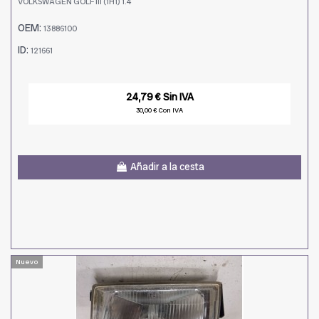
VOLKSWAGEN GOLF III (1H1) 1.4
OEM:
13886100
ID:
121661
24,79 € Sin IVA
30,00 € Con IVA
Añadir a la cesta
Nuevo