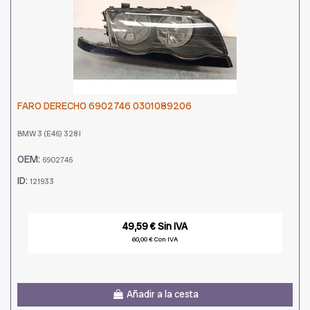
FARO DERECHO 6902746 0301089206
BMW 3 (E46) 328 I
OEM:
6902746
ID:
121933
49,59 € Sin IVA
60,00 € Con IVA
Añadir a la cesta