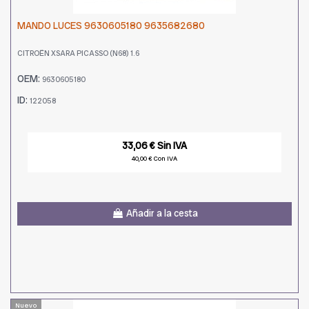
MANDO LUCES 9630605180 9635682680
CITROËN XSARA PICASSO (N68) 1.6
OEM:
9630605180
ID:
122058
33,06 € Sin IVA
40,00 € Con IVA
Añadir a la cesta
Nuevo