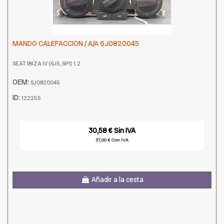
MANDO CALEFACCION / A/A 6J0820045
SEAT IBIZA IV (6J5, 6P1) 1.2
OEM:
6J0820045
ID:
122255
30,58 € Sin IVA
37,00 € Con IVA
Añadir a la cesta