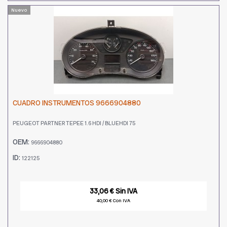
Nuevo
CUADRO INSTRUMENTOS 9666904880
PEUGEOT PARTNER TEPEE 1.6 HDI / BLUEHDI 75
OEM:
9666904880
ID:
122125
33,06 € Sin IVA
40,00 € Con IVA