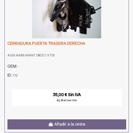
CERRADURA PUERTA TRASERA DERECHA
AUDI A4 B6 AVANT (8E5) 1.9 TDI
OEM:
-
ID:
712
35,00 € Sin IVA
42,35 € Con IVA
Añadir a la cesta