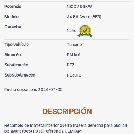
Potencia
130CV 96KW
Modelo
A4 B6 Avant (8E5)
Garantia
1 año
Tipo vehículo
Turismo
Almacén
PALMA
SubAlmacén
PE3
SubSubAlmacén
PE301E
Fecha disponible:
2024-07-05
DESCRIPCIÓN
Recambio de maneta interior puerta trasera derecha para audi a4
b6 avant (8e5) 1.9 tdi referencia OEM IAM