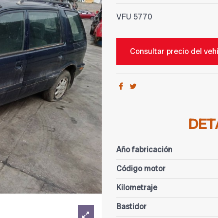
VFU
5770
Consultar precio del veh
DET
Año fabricación
Código motor
Kilometraje
Bastidor