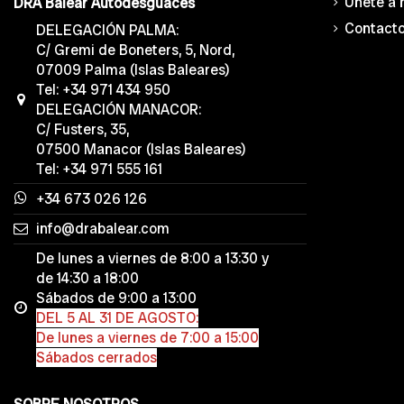
Únete a 
DRA Balear Autodesguaces
Contact
DELEGACIÓN PALMA:
C/ Gremi de Boneters, 5, Nord,
07009 Palma (Islas Baleares)
Tel: +34 971 434 950
DELEGACIÓN MANACOR:
C/ Fusters, 35,
07500 Manacor (Islas Baleares)
Tel: +34 971 555 161
+34 673 026 126
info@drabalear.com
De lunes a viernes de 8:00 a 13:30 y
de 14:30 a 18:00
Sábados de 9:00 a 13:00
DEL 5 AL 31 DE AGOSTO:
De lunes a viernes de 7:00 a 15:00
Sábados cerrados