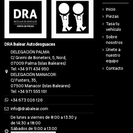
Inicio
Piezas
Tasa tu
vehículo
Sobre
nosotros
DRA Balear Autodesguaces
Únete a
DELEGACIÓN PALMA:
nuestro
C/ Gremi de Boneters, 5, Nord,
equipo
07009 Palma (Islas Baleares)
Contacto
Tel: +34 971 434 950
DELEGACIÓN MANACOR:
C/ Fusters, 35,
07500 Manacor (Islas Baleares)
Tel: +34 971 555 161
+34 673 026 126
info@drabalear.com
De lunes a viernes de 8:00 a 13:30 y
de 14:30 a 18:00
Sábados de 9:00 a 13:00