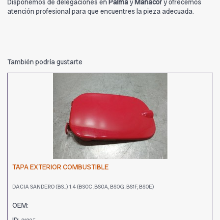
Disponemos de delegaciones en
Palma
y
Manacor
y ofrecemos
atención profesional para que encuentres la pieza adecuada.
También podría gustarte
TAPA EXTERIOR COMBUSTIBLE
DACIA SANDERO (BS_) 1.4 (BS0C, BS0A, BS0G, BS1F, BS0E)
OEM:
-
ID: