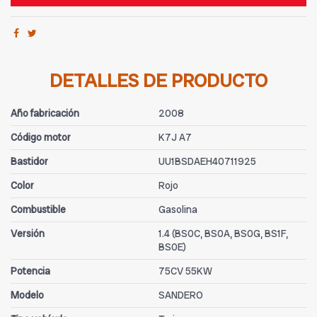
DETALLES DE PRODUCTO
Año fabricación
2008
Código motor
K7J A7
Bastidor
UU1BSDAEH40711925
Color
Rojo
Combustible
Gasolina
Versión
1.4 (BS0C, BS0A, BS0G, BS1F,
BS0E)
Potencia
75CV 55KW
Modelo
SANDERO