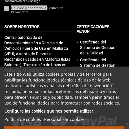
contacto en el aviso legal.
He leído y aceptado la
Política de
Privacidad
SOBRE NOSOTROS
CERTIFICACIÓNES
AENOR
Centro autorizado de
Certificado del
Descontaminación y Reciclaje de
Sistema de Gestión
Vehículos Fuera de Uso en Mallorca
de la Calidad
(VFU), y Venta de Piezas o
Recambios usados en Mallorca (Islas
Certificado del
Baleares). Tramitación de bajas en
Sistema de Gestión
Mallorca, Desguace en Mallorca de
Ambiental
Este sitio Web utiliza cookies propias y de terceros para
turismos y vehículos industriales.
Certificado del
habilitar las funcionalidades técnicas de uso de la web,
Servicio gratuito de grúa en Mallorca.
Sistema de Gestión
realizar estadísticas y análisis del tráfico de navegación
Seguridad y Salud en
recibido, personalizar las preferencias del usuario y otras
el Trabajo
para ofrecer anuncios y publicidad. También permitimos el
uso de funcionalidades para interactuar con redes sociales.
Configure las cookies que nos permite utilizar:
Política de cookies
Personalizar cookies