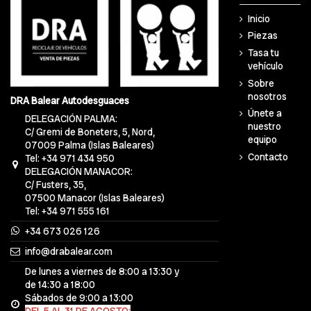
Inicio
Piezas
Tasa tu
vehículo
Sobre
nosotros
DRA Balear Autodesguaces
Únete a
DELEGACIÓN PALMA:
nuestro
C/ Gremi de Boneters, 5, Nord,
equipo
07009 Palma (Islas Baleares)
Contacto
Tel: +34 971 434 950
DELEGACIÓN MANACOR:
C/ Fusters, 35,
07500 Manacor (Islas Baleares)
Tel: +34 971 555 161
+34 673 026 126
info@drabalear.com
De lunes a viernes de 8:00 a 13:30 y
de 14:30 a 18:00
Sábados de 9:00 a 13:00
DEL 5 AL 31 DE AGOSTO: