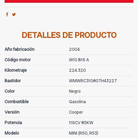
DETALLES DE PRODUCTO
Año fabricación
2004
Código motor
W10 B16 A
Kilometraje
224.320
Bastidor
WMWRC31080TH43227
Color
Negro
Combustible
Gasolina
Versión
Cooper
Potencia
116CV 85KW
Modelo
MINI (R50, R53)