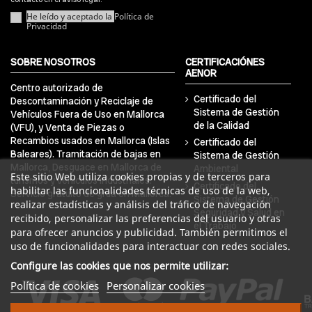
He leído y aceptado la
Política de
Privacidad
SOBRE NOSOTROS
CERTIFICACIÓNES
AENOR
Centro autorizado de
Certificado del
Descontaminación y Reciclaje de
Sistema de Gestión
Vehículos Fuera de Uso en Mallorca
de la Calidad
(VFU), y Venta de Piezas o
Recambios usados en Mallorca (Islas
Certificado del
Baleares). Tramitación de bajas en
Sistema de Gestión
Mallorca, Desguace en Mallorca de
Ambiental
Este sitio Web utiliza cookies propias y de terceros para
turismos y vehículos industriales.
Certificado del
habilitar las funcionalidades técnicas de uso de la web,
Servicio gratuito de grúa en Mallorca.
Sistema de Gestión
realizar estadísticas y análisis del tráfico de navegación
Seguridad y Salud en
recibido, personalizar las preferencias del usuario y otras
el Trabajo
para ofrecer anuncios y publicidad. También permitimos el
uso de funcionalidades para interactuar con redes sociales.
Configure las cookies que nos permite utilizar:
Política de cookies
Personalizar cookies