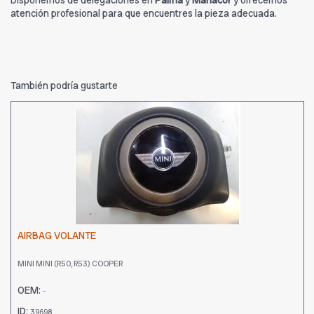
Disponemos de delegaciones en
Palma
y
Manacor
y ofrecemos
atención profesional para que encuentres la pieza adecuada.
También podría gustarte
AIRBAG VOLANTE
MINI MINI (R50, R53) COOPER
OEM:
-
ID:
39698