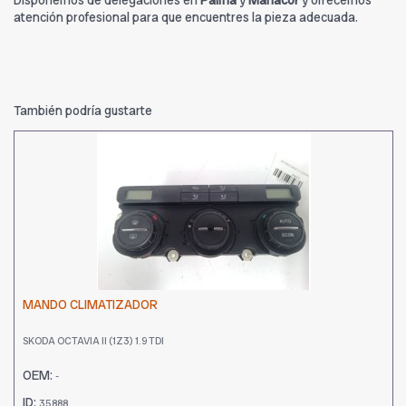
Disponemos de delegaciones en
Palma
y
Manacor
y ofrecemos
atención profesional para que encuentres la pieza adecuada.
También podría gustarte
MANDO CLIMATIZADOR
SKODA OCTAVIA II (1Z3) 1.9 TDI
OEM:
-
ID:
35888