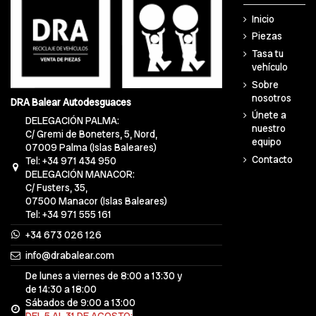
Inicio
Piezas
Tasa tu
vehículo
Sobre
nosotros
DRA Balear Autodesguaces
Únete a
DELEGACIÓN PALMA:
nuestro
C/ Gremi de Boneters, 5, Nord,
equipo
07009 Palma (Islas Baleares)
Contacto
Tel: +34 971 434 950
DELEGACIÓN MANACOR:
C/ Fusters, 35,
07500 Manacor (Islas Baleares)
Tel: +34 971 555 161
+34 673 026 126
info@drabalear.com
De lunes a viernes de 8:00 a 13:30 y
de 14:30 a 18:00
Sábados de 9:00 a 13:00
DEL 5 AL 31 DE AGOSTO: