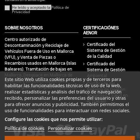
He leído y aceptado la
Política de
Privacidad
SOBRE NOSOTROS
CERTIFICACIÓNES
AENOR
Centro autorizado de
Certificado del
Descontaminación y Reciclaje de
Sistema de Gestión
Vehículos Fuera de Uso en Mallorca
de la Calidad
(VFU), y Venta de Piezas o
Recambios usados en Mallorca (Islas
Certificado del
Baleares). Tramitación de bajas en
Sistema de Gestión
Mallorca, Desguace en Mallorca de
Ambiental
Este sitio Web utiliza cookies propias y de terceros para
turismos y vehículos industriales.
Certificado del
habilitar las funcionalidades técnicas de uso de la web,
Servicio gratuito de grúa en Mallorca.
Sistema de Gestión
realizar estadísticas y análisis del tráfico de navegación
Seguridad y Salud en
recibido, personalizar las preferencias del usuario y otras
el Trabajo
para ofrecer anuncios y publicidad. También permitimos el
uso de funcionalidades para interactuar con redes sociales.
Configure las cookies que nos permite utilizar:
Política de cookies
Personalizar cookies