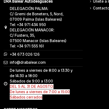
Únete a 
DRA Balear Autodesguaces
Contact
DELEGACIÓN PALMA:
C/ Gremi de Boneters, 5, Nord,
07009 Palma (Islas Baleares)
Tel: +34 971 434 950
DELEGACIÓN MANACOR:
C/ Fusters, 35,
07500 Manacor (Islas Baleares)
Tel: +34 971 555 161
+34 673 026 126
info@drabalear.com
De lunes a viernes de 8:00 a 13:30 y
de 14:30 a 18:00
Sábados de 9:00 a 13:00
DEL 5 AL 31 DE AGOSTO:
De lunes a viernes de 7:00 a 15:00
Sábados cerrados