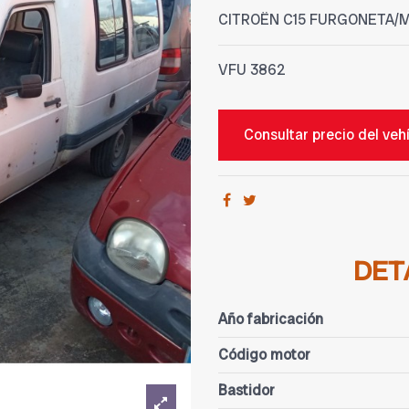
CITROËN C15 FURGONETA/
VFU
3862
Consultar precio del veh
DET
Año fabricación
Código motor
Bastidor