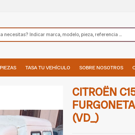
PIEZAS
TASA TU VEHÍCULO
SOBRE NOSOTROS
CITROËN C1
FURGONET
(VD_)