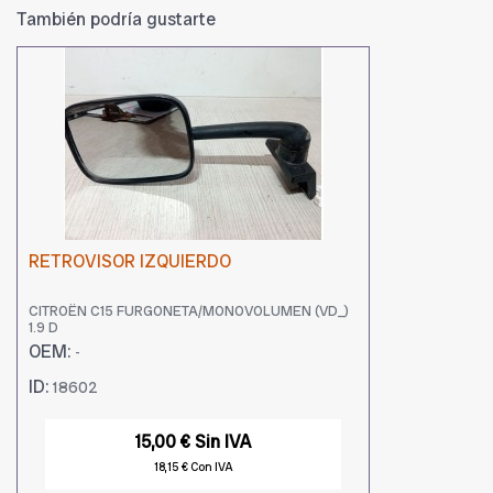
También podría gustarte
RETROVISOR IZQUIERDO
CITROËN C15 FURGONETA/MONOVOLUMEN (VD_)
1.9 D
OEM:
-
ID:
18602
15,00 € Sin IVA
18,15 € Con IVA