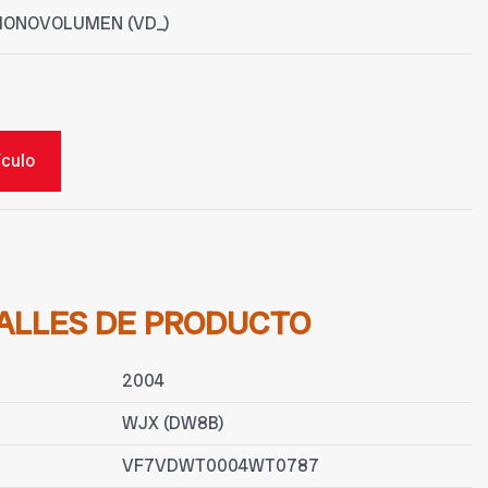
MONOVOLUMEN (VD_)
ículo
ALLES DE PRODUCTO
2004
WJX (DW8B)
VF7VDWT0004WT0787