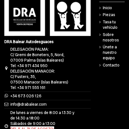
Inicio
Piezas
Tasa tu
vehículo
Sobre
nosotros
DRA Balear Autodesguaces
Únete a
DELEGACIÓN PALMA:
nuestro
C/ Gremi de Boneters, 5, Nord,
equipo
07009 Palma (Islas Baleares)
Contacto
Tel: +34 971 434 950
DELEGACIÓN MANACOR:
C/ Fusters, 35,
07500 Manacor (Islas Baleares)
Tel: +34 971 555 161
+34 673 026 126
info@drabalear.com
De lunes a viernes de 8:00 a 13:30 y
de 14:30 a 18:00
Sábados de 9:00 a 13:00
DEL 5 AL 31 DE AGOSTO: