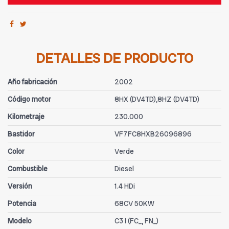
DETALLES DE PRODUCTO
Año fabricación
2002
Código motor
8HX (DV4TD),8HZ (DV4TD)
Kilometraje
230.000
Bastidor
VF7FC8HXB26096896
Color
Verde
Combustible
Diesel
Versión
1.4 HDi
Potencia
68CV 50KW
Modelo
C3 I (FC_, FN_)