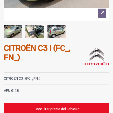
CITROËN C3 I (FC_,
FN_)
CITROËN C3 I (FC_, FN_)
VFU
6148
Consultar precio del vehículo