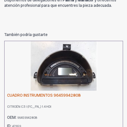
Disponemos de delegaciones en
Palma
y
Manacor
y ofrecemos
atención profesional para que encuentres la pieza adecuada.
También podría gustarte
CUADRO INSTRUMENTOS 9645994280B
CITROËN C3 I (FC_, FN_) 1.4 HDI
OEM:
9645994280B
ID:
47659