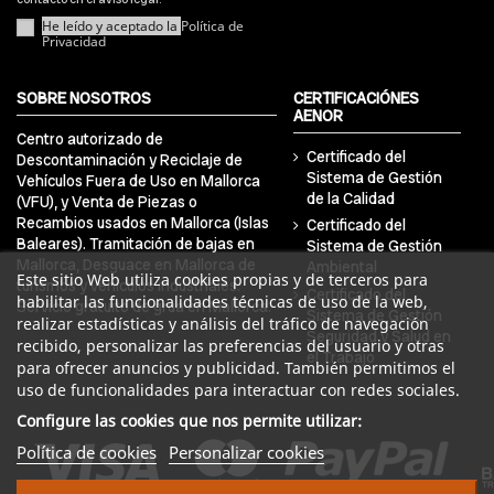
He leído y aceptado la
Política de
Privacidad
SOBRE NOSOTROS
CERTIFICACIÓNES
AENOR
Centro autorizado de
Certificado del
Descontaminación y Reciclaje de
Sistema de Gestión
Vehículos Fuera de Uso en Mallorca
de la Calidad
(VFU), y Venta de Piezas o
Recambios usados en Mallorca (Islas
Certificado del
Baleares). Tramitación de bajas en
Sistema de Gestión
Mallorca, Desguace en Mallorca de
Ambiental
Este sitio Web utiliza cookies propias y de terceros para
turismos y vehículos industriales.
Certificado del
habilitar las funcionalidades técnicas de uso de la web,
Servicio gratuito de grúa en Mallorca.
Sistema de Gestión
realizar estadísticas y análisis del tráfico de navegación
Seguridad y Salud en
recibido, personalizar las preferencias del usuario y otras
el Trabajo
para ofrecer anuncios y publicidad. También permitimos el
uso de funcionalidades para interactuar con redes sociales.
Configure las cookies que nos permite utilizar:
Política de cookies
Personalizar cookies