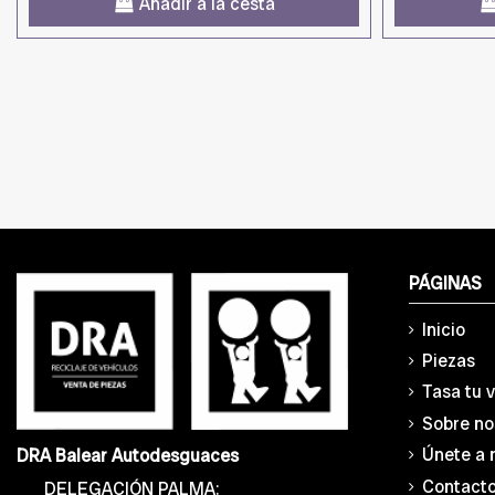
Añadir a la cesta
PÁGINAS
Inicio
Piezas
Tasa tu 
Sobre no
Únete a 
DRA Balear Autodesguaces
Contact
DELEGACIÓN PALMA: