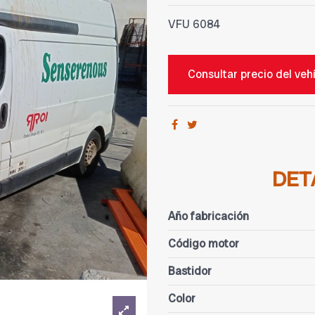
VFU
6084
Consultar precio del veh
DET
Año fabricación
Código motor
Bastidor
Color