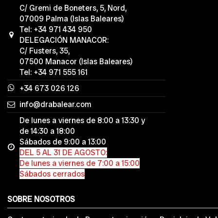
C/ Gremi de Boneters, 5, Nord,
07009 Palma (Islas Baleares)
Tel: +34 971 434 950
DELEGACIÓN MANACOR:
C/ Fusters, 35,
07500 Manacor (Islas Baleares)
Tel: +34 971 555 161
+34 673 026 126
info@drabalear.com
De lunes a viernes de 8:00 a 13:30 y
de 14:30 a 18:00
Sábados de 9:00 a 13:00
DEL 5 AL 31 DE AGOSTO:
De lunes a viernes de 7:00 a 15:00
Sábados cerrados
SOBRE NOSOTROS