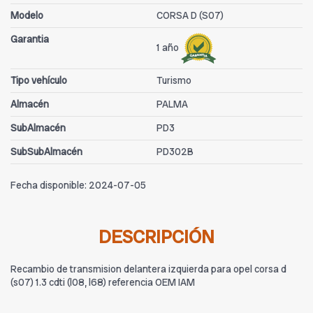
Modelo
CORSA D (S07)
Garantia
1 año
Tipo vehículo
Turismo
Almacén
PALMA
SubAlmacén
PD3
SubSubAlmacén
PD302B
Fecha disponible:
2024-07-05
DESCRIPCIÓN
Recambio de transmision delantera izquierda para opel corsa d
(s07) 1.3 cdti (l08, l68) referencia OEM IAM