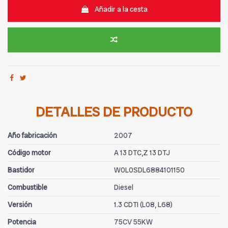
Añadir a la cesta
DETALLES DE PRODUCTO
Año fabricación
2007
Código motor
A 13 DTC,Z 13 DTJ
Bastidor
W0L0SDL6884101150
Combustible
Diesel
Versión
1.3 CDTI (L08, L68)
Potencia
75CV 55KW