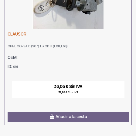
CLAUSOR
OPEL CORSA D (S07) 1.3 CDTI (L08, L68)
OEM:
-
ID:
991
33,05 € Sin IVA
39,99 € Con IVA
Añadir a la cesta