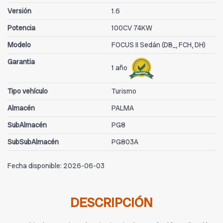
Versión
1.6
Potencia
100CV 74KW
Modelo
FOCUS II Sedán (DB_, FCH, DH)
Garantia
1 año
Tipo vehículo
Turismo
Almacén
PALMA
SubAlmacén
PG8
SubSubAlmacén
PG803A
Fecha disponible:
2026-06-03
DESCRIPCIÓN