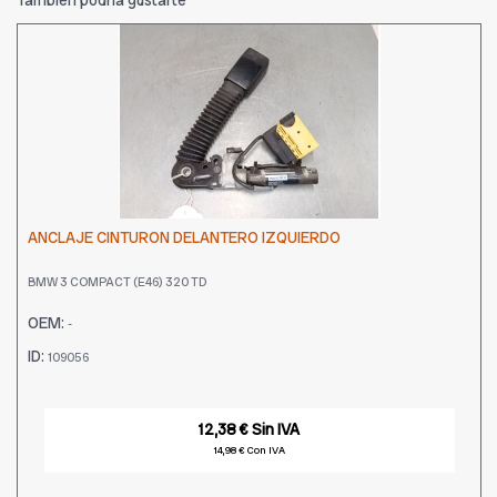
ANCLAJE CINTURON DELANTERO IZQUIERDO
BMW 3 COMPACT (E46) 320 TD
OEM:
-
ID:
109056
12,38 € Sin IVA
14,98 € Con IVA