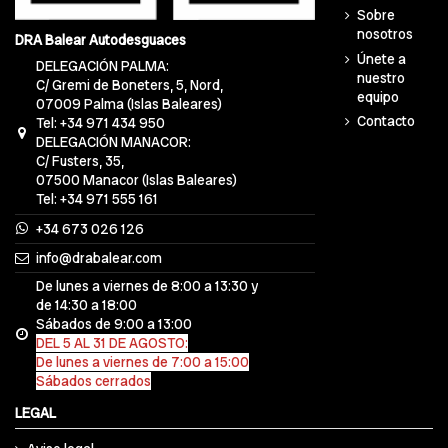
Sobre
nosotros
DRA Balear Autodesguaces
Únete a
DELEGACIÓN PALMA:
nuestro
C/ Gremi de Boneters, 5, Nord,
equipo
07009 Palma (Islas Baleares)
Contacto
Tel: +34 971 434 950
DELEGACIÓN MANACOR:
C/ Fusters, 35,
07500 Manacor (Islas Baleares)
Tel: +34 971 555 161
+34 673 026 126
info@drabalear.com
De lunes a viernes de 8:00 a 13:30 y
de 14:30 a 18:00
Sábados de 9:00 a 13:00
DEL 5 AL 31 DE AGOSTO:
De lunes a viernes de 7:00 a 15:00
Sábados cerrados
LEGAL