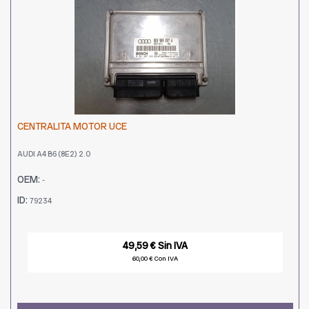
CENTRALITA MOTOR UCE
AUDI A4 B6 (8E2) 2.0
OEM:
-
ID:
79234
49,59 € Sin IVA
60,00 € Con IVA