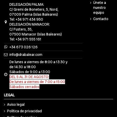
Únete a
DELEGACIÓN PALMA:
nuestro
C/ Gremi de Boneters, 5, Nord,
equipo
07009 Palma (Islas Baleares)
Contacto
Tel: +34 971 434 950
DELEGACIÓN MANACOR:
C/ Fusters, 35,
07500 Manacor (Islas Baleares)
Tel: +34 971 555 161
+34 673 026 126
info@drabalear.com
De lunes a viernes de 8:00 a 13:30 y
de 14:30 a 18:00
Sábados de 9:00 a 13:00
DEL 5 AL 31 DE AGOSTO:
De lunes a viernes de 7:00 a 15:00
Sábados cerrados
LEGAL
Aviso legal
Política de privacidad