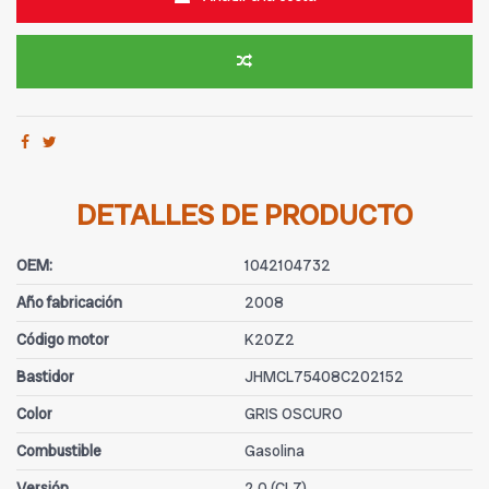
DETALLES DE PRODUCTO
OEM:
1042104732
Año fabricación
2008
Código motor
K20Z2
Bastidor
JHMCL75408C202152
Color
GRIS OSCURO
Combustible
Gasolina
Versión
2.0 (CL7)