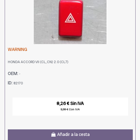
WARNING
HONDA ACCORD VII (CL, CN) 2.0 (CL7)
OEM:
-
ID:
82170
8,26 € Sin IVA
9,99 € Con IVA
Añadir a la cesta