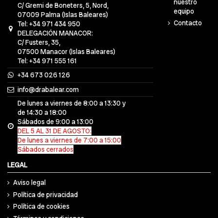
nuestro
C/ Gremi de Boneters, 5, Nord,
equipo
07009 Palma (Islas Baleares)
Contacto
Tel: +34 971 434 950
DELEGACIÓN MANACOR:
C/ Fusters, 35,
07500 Manacor (Islas Baleares)
Tel: +34 971 555 161
+34 673 026 126
info@drabalear.com
De lunes a viernes de 8:00 a 13:30 y
de 14:30 a 18:00
Sábados de 9:00 a 13:00
DEL 5 AL 31 DE AGOSTO:
De lunes a viernes de 7:00 a 15:00
Sábados cerrados
LEGAL
Aviso legal
Política de privacidad
Política de cookies