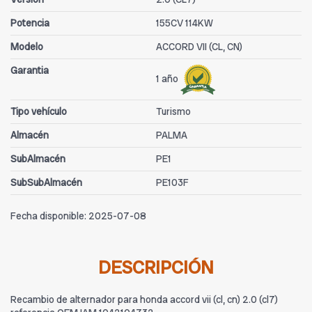
Potencia
155CV 114KW
Modelo
ACCORD VII (CL, CN)
Garantia
1 año
Tipo vehículo
Turismo
Almacén
PALMA
SubAlmacén
PE1
SubSubAlmacén
PE103F
Fecha disponible:
2025-07-08
DESCRIPCIÓN
Recambio de alternador para honda accord vii (cl, cn) 2.0 (cl7)