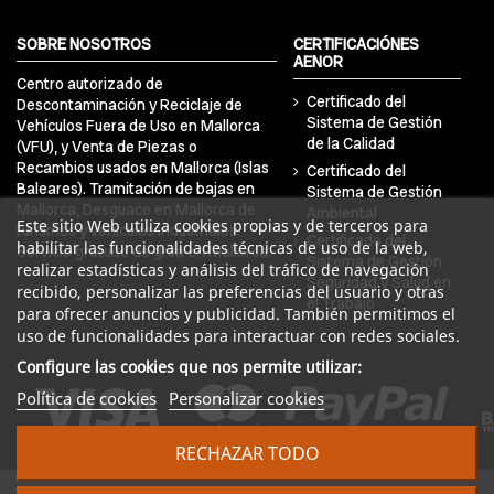
SOBRE NOSOTROS
CERTIFICACIÓNES
AENOR
Centro autorizado de
Certificado del
Descontaminación y Reciclaje de
Sistema de Gestión
Vehículos Fuera de Uso en Mallorca
de la Calidad
(VFU), y Venta de Piezas o
Recambios usados en Mallorca (Islas
Certificado del
Baleares). Tramitación de bajas en
Sistema de Gestión
Mallorca, Desguace en Mallorca de
Ambiental
Este sitio Web utiliza cookies propias y de terceros para
turismos y vehículos industriales.
Certificado del
habilitar las funcionalidades técnicas de uso de la web,
Servicio gratuito de grúa en Mallorca.
Sistema de Gestión
realizar estadísticas y análisis del tráfico de navegación
Seguridad y Salud en
recibido, personalizar las preferencias del usuario y otras
el Trabajo
para ofrecer anuncios y publicidad. También permitimos el
uso de funcionalidades para interactuar con redes sociales.
Configure las cookies que nos permite utilizar:
Política de cookies
Personalizar cookies
RECHAZAR TODO