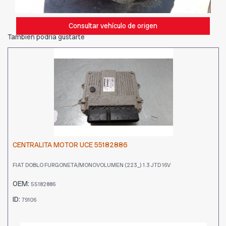
Consultar vehículo de origen
También podría gustarte
CENTRALITA MOTOR UCE 55182886
FIAT DOBLO FURGONETA/MONOVOLUMEN (223_) 1.3 JTD 16V
OEM:
55182886
ID:
79106