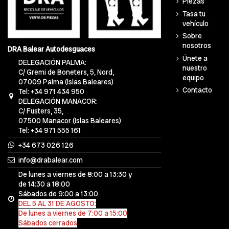
Piezas
Tasa tu
vehículo
Sobre
nosotros
DRA Balear Autodesguaces
Únete a
DELEGACIÓN PALMA:
nuestro
C/ Gremi de Boneters, 5, Nord,
equipo
07009 Palma (Islas Baleares)
Contacto
Tel: +34 971 434 950
DELEGACIÓN MANACOR:
C/ Fusters, 35,
07500 Manacor (Islas Baleares)
Tel: +34 971 555 161
+34 673 026 126
info@drabalear.com
De lunes a viernes de 8:00 a 13:30 y
de 14:30 a 18:00
Sábados de 9:00 a 13:00
DEL 5 AL 31 DE AGOSTO:
De lunes a viernes de 7:00 a 15:00
Sábados cerrados