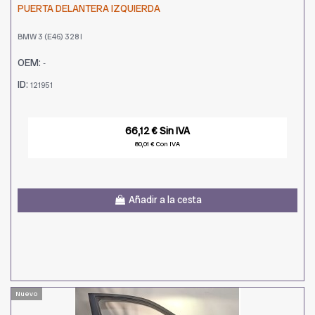
PUERTA DELANTERA IZQUIERDA
BMW 3 (E46) 328 I
OEM:
-
ID:
121951
66,12 € Sin IVA
80,01 € Con IVA
Añadir a la cesta
Nuevo