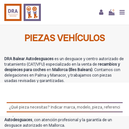
0
PIEZAS VEHÍCULOS
DRA Balear Autodesguaces
es un desguace y centro autorizado de
tratamiento (CAT/VFU) especializado en la venta de
recambios y
despieces para coches
en
Mallorca (Illes Balears)
. Contamos con
delegaciones en Palma y Manacor, y trabajamos con piezas
usadas revisadas y garantizadas.
En esta categoría encontrarás
Piezas vehículos
procedentes de
DRA Balear Autodesguaces
, con stock para múltiples marcas y
modelos. Nuestro equipo puede asesorarte para confirmar
compatibilidades antes de la compra.
Compra
Piezas vehículos
con total confianza en
DRA Balear
Autodesguaces
, con atención profesional y la garantía de un
desguace autorizado en Mallorca.