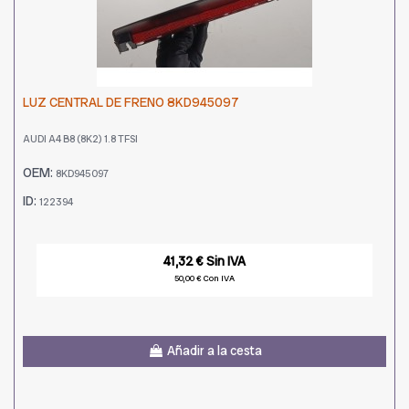
LUZ CENTRAL DE FRENO 8KD945097
AUDI A4 B8 (8K2) 1.8 TFSI
OEM:
8KD945097
ID:
122394
41,32 € Sin IVA
50,00 € Con IVA
Añadir a la cesta