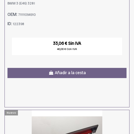
BMW 3 (E46) 328 I
OEM:
71111094910
ID:
122398
33,06 € Sin IVA
40,00 € Con IVA
Añadir a la cesta
Nuevo