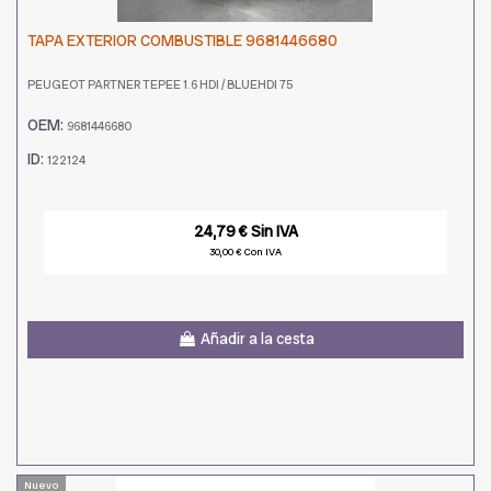
TAPA EXTERIOR COMBUSTIBLE 9681446680
PEUGEOT PARTNER TEPEE 1.6 HDI / BLUEHDI 75
OEM:
9681446680
ID:
122124
24,79 € Sin IVA
30,00 € Con IVA
Añadir a la cesta
Nuevo