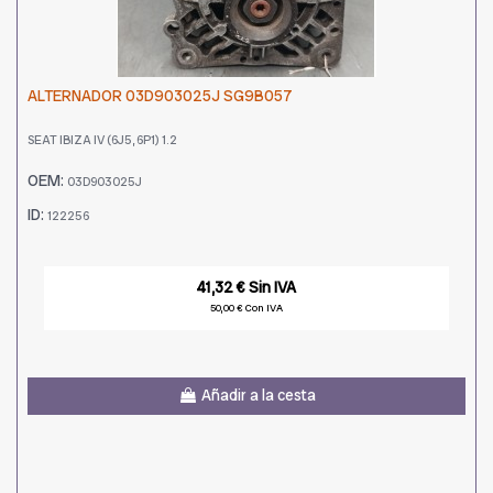
ALTERNADOR 03D903025J SG9B057
SEAT IBIZA IV (6J5, 6P1) 1.2
OEM:
03D903025J
ID:
122256
41,32 € Sin IVA
50,00 € Con IVA
Añadir a la cesta