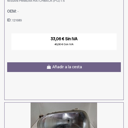
NISSAN PRIMERA HATCHBACK (P12) 1.6
OEM:
-
ID:
121689
33,06 € Sin IVA
40,00 € Con IVA
Añadir a la cesta