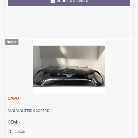
Añadir a la cesta
Nuevo
CAPO
MINI MINI (F55) COOPER D
OEM:
-
ID:
122036