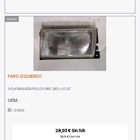
Nuevo
FARO IZQUIERDO
VOLKSWAGEN POLO II (86C, 80) 1.0 CAT
OEM:
-
ID:
121656
28,93 € Sin IVA
35,01 € Con IVA