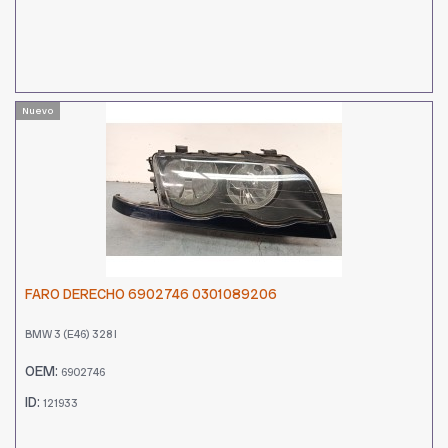
Nuevo
FARO DERECHO 6902746 0301089206
BMW 3 (E46) 328 I
OEM:
6902746
ID:
121933