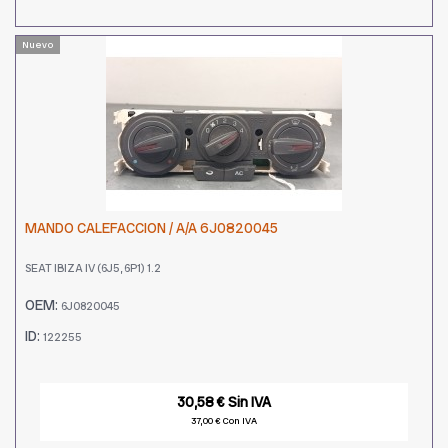
Nuevo
MANDO CALEFACCION / A/A 6J0820045
SEAT IBIZA IV (6J5, 6P1) 1.2
OEM:
6J0820045
ID:
122255
30,58 € Sin IVA
37,00 € Con IVA