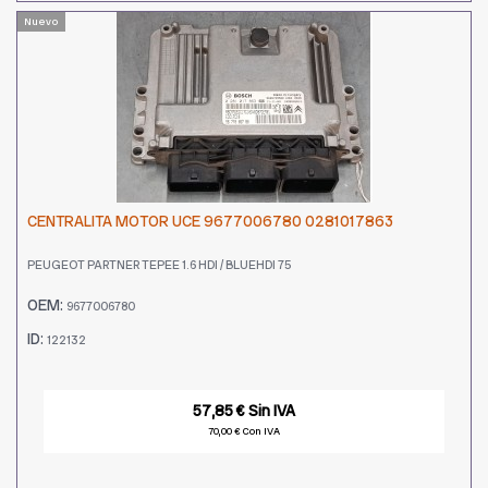
Nuevo
CENTRALITA MOTOR UCE 9677006780 0281017863
PEUGEOT PARTNER TEPEE 1.6 HDI / BLUEHDI 75
OEM:
9677006780
ID:
122132
57,85 € Sin IVA
70,00 € Con IVA