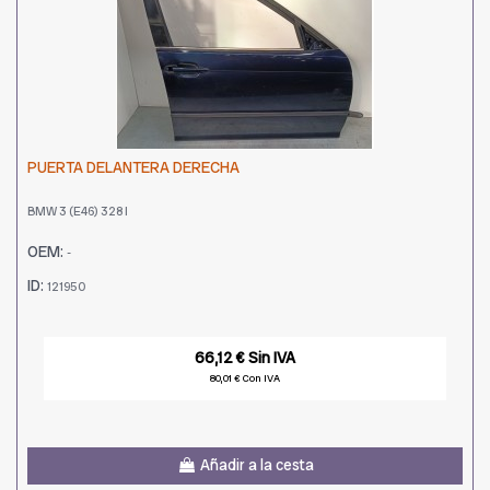
PUERTA DELANTERA DERECHA
BMW 3 (E46) 328 I
OEM:
-
ID:
121950
66,12 € Sin IVA
80,01 € Con IVA
Añadir a la cesta