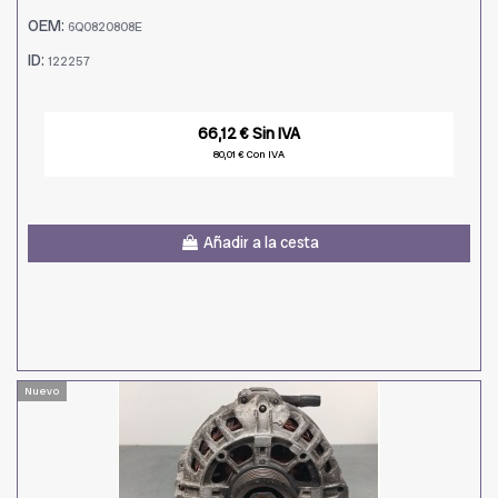
OEM:
6Q0820808E
ID:
122257
66,12 € Sin IVA
80,01 € Con IVA
Añadir a la cesta
Nuevo