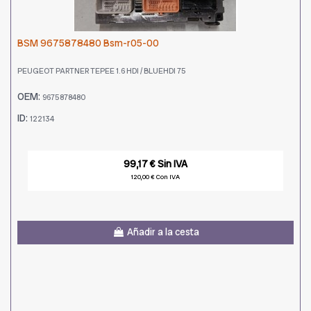
BSM 9675878480 Bsm-r05-00
PEUGEOT PARTNER TEPEE 1.6 HDI / BLUEHDI 75
OEM:
9675878480
ID:
122134
99,17 € Sin IVA
120,00 € Con IVA
Añadir a la cesta