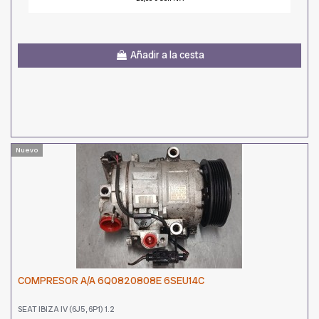
Añadir a la cesta
Nuevo
COMPRESOR A/A 6Q0820808E 6SEU14C
SEAT IBIZA IV (6J5, 6P1) 1.2