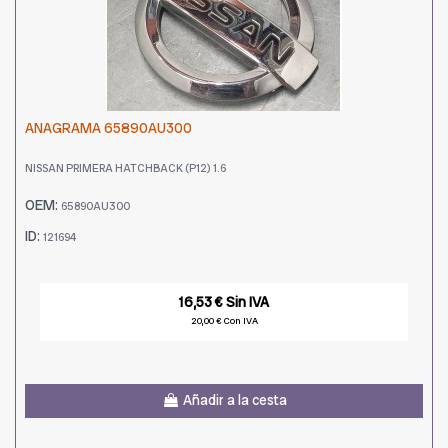
ANAGRAMA 65890AU300
NISSAN PRIMERA HATCHBACK (P12) 1.6
OEM:
65890AU300
ID:
121694
16,53 € Sin IVA
20,00 € Con IVA
Añadir a la cesta