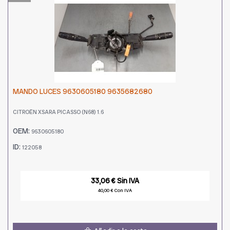
MANDO LUCES 9630605180 9635682680
CITROËN XSARA PICASSO (N68) 1.6
OEM:
9630605180
ID:
122058
33,06 € Sin IVA
40,00 € Con IVA