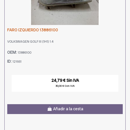
FARO IZQUIERDO 13886100
VOLKSWAGEN GOLF III (1H1) 1.4
OEM:
13886100
ID:
121661
24,79 € Sin IVA
30,00 € Con IVA
Añadir a la cesta