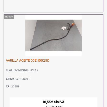
Nuevo
VARILLA ACEITE 03E115629D
SEAT IBIZA IV (6J5, 6P1) 1.2
OEM:
03E115629D
ID:
122259
16,53 € Sin IVA
20,00 € Con IVA