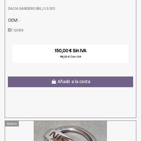
DACIA SANDERO (BS_) 1.5 DCI
OEM:
-
ID:
121919
150,00 € Sin IVA
181,50 € Con IVA
Añadir a la cesta
Nuevo