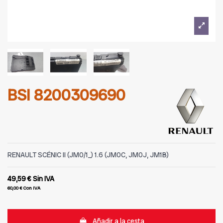
BSI 8200309690
RENAULT SCÉNIC II (JM0/1_) 1.6 (JM0C, JM0J, JM1B)
49,59 €
Sin IVA
60,00 €
Con IVA
Añadir a la cesta