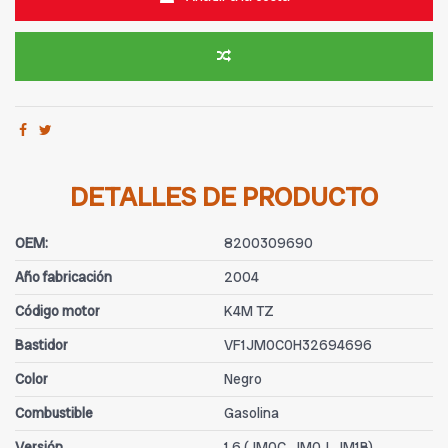
DETALLES DE PRODUCTO
OEM:
8200309690
Año fabricación
2004
Código motor
K4M TZ
Bastidor
VF1JM0C0H32694696
Color
Negro
Combustible
Gasolina
Versión
1.6 (JM0C, JM0J, JM1B)