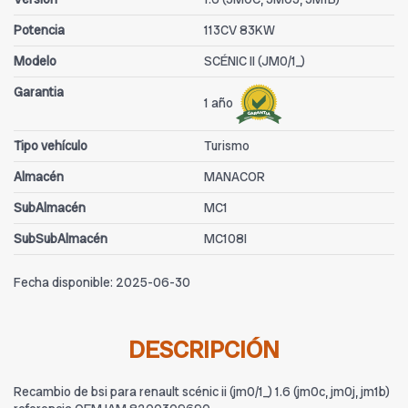
Potencia
113CV 83KW
Modelo
SCÉNIC II (JM0/1_)
Garantia
1 año
Tipo vehículo
Turismo
Almacén
MANACOR
SubAlmacén
MC1
SubSubAlmacén
MC108I
Fecha disponible:
2025-06-30
DESCRIPCIÓN
Recambio de bsi para renault scénic ii (jm0/1_) 1.6 (jm0c, jm0j, jm1b)