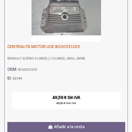
CENTRALITA MOTOR UCE 8200321263
RENAULT SCÉNIC II (JM0/1_) 1.6 (JM0C, JM0J, JM1B)
OEM:
8200321263
ID:
82346
49,59 € Sin IVA
60,00 € Con IVA
Añadir a la cesta