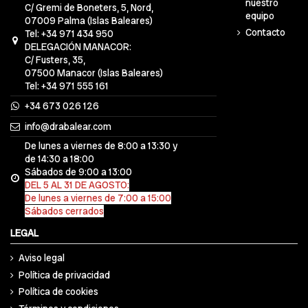
nuestro
C/ Gremi de Boneters, 5, Nord,
equipo
07009 Palma (Islas Baleares)
Contacto
Tel: +34 971 434 950
DELEGACIÓN MANACOR:
C/ Fusters, 35,
07500 Manacor (Islas Baleares)
Tel: +34 971 555 161
+34 673 026 126
info@drabalear.com
De lunes a viernes de 8:00 a 13:30 y
de 14:30 a 18:00
Sábados de 9:00 a 13:00
DEL 5 AL 31 DE AGOSTO:
De lunes a viernes de 7:00 a 15:00
Sábados cerrados
LEGAL
Aviso legal
Política de privacidad
Política de cookies