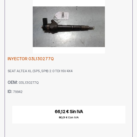
INYECTOR 03L130277Q
SEAT ALTEA XL (5P5, 5P8) 2.0 TDI 16V 4X4
OEM:
03L130277Q
ID:
79942
66,12 € Sin IVA
80,01 € Con IVA