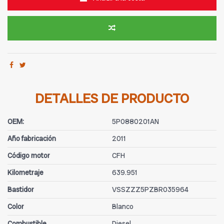
DETALLES DE PRODUCTO
OEM:
5P0880201AN
Año fabricación
2011
Código motor
CFH
Kilometraje
639.951
Bastidor
VSSZZZ5PZBR035964
Color
Blanco
Combustible
Diesel