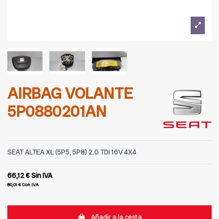
AIRBAG VOLANTE
5P0880201AN
SEAT ALTEA XL (5P5, 5P8) 2.0 TDI 16V 4X4
66,12 €
Sin IVA
80,01 €
Con IVA
Añadir a la cesta