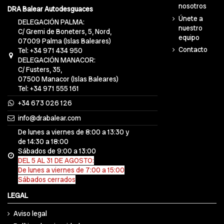
nosotros
DRA Balear Autodesguaces
Únete a
DELEGACIÓN PALMA:
nuestro
C/ Gremi de Boneters, 5, Nord,
equipo
07009 Palma (Islas Baleares)
Contacto
Tel: +34 971 434 950
DELEGACIÓN MANACOR:
C/ Fusters, 35,
07500 Manacor (Islas Baleares)
Tel: +34 971 555 161
+34 673 026 126
info@drabalear.com
De lunes a viernes de 8:00 a 13:30 y
de 14:30 a 18:00
Sábados de 9:00 a 13:00
DEL 5 AL 31 DE AGOSTO:
De lunes a viernes de 7:00 a 15:00
Sábados cerrados
LEGAL
Aviso legal