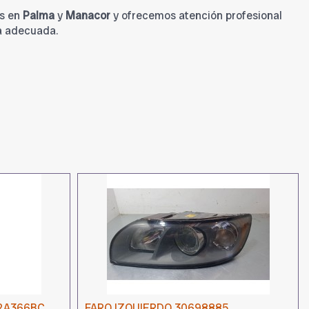
s en
Palma
y
Manacor
y ofrecemos atención profesional
a adecuada.
2A366BC
FARO IZQUIERDO 30698885