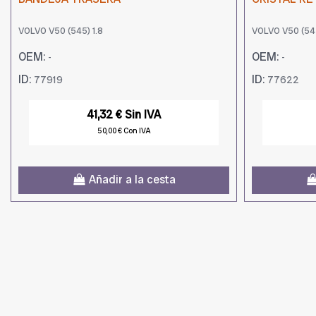
VOLVO V50 (545) 1.8
VOLVO V50 (545
OEM:
OEM:
-
-
ID:
ID:
77919
77622
41,32 € Sin IVA
50,00 € Con IVA
Añadir a la cesta