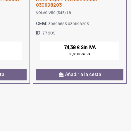
0301198203
VOLVO V50 (545) 1.8
OEM:
30698885 0301198203
ID:
77609
74,38 € Sin IVA
90,00 € Con IVA
sta
Añadir a la cesta