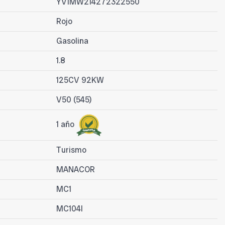
YV1MW214272322550
Rojo
Gasolina
1.8
125CV 92KW
V50 (545)
1 año
Turismo
MANACOR
MC1
MC104I