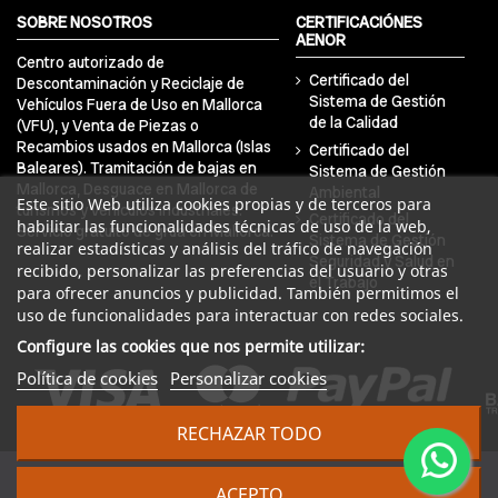
SOBRE NOSOTROS
CERTIFICACIÓNES
AENOR
Centro autorizado de
Certificado del
Descontaminación y Reciclaje de
Sistema de Gestión
Vehículos Fuera de Uso en Mallorca
de la Calidad
(VFU), y Venta de Piezas o
Recambios usados en Mallorca (Islas
Certificado del
Baleares). Tramitación de bajas en
Sistema de Gestión
Mallorca, Desguace en Mallorca de
Ambiental
Este sitio Web utiliza cookies propias y de terceros para
turismos y vehículos industriales.
Certificado del
habilitar las funcionalidades técnicas de uso de la web,
Servicio gratuito de grúa en Mallorca.
Sistema de Gestión
realizar estadísticas y análisis del tráfico de navegación
Seguridad y Salud en
recibido, personalizar las preferencias del usuario y otras
el Trabajo
para ofrecer anuncios y publicidad. También permitimos el
uso de funcionalidades para interactuar con redes sociales.
Configure las cookies que nos permite utilizar:
Política de cookies
Personalizar cookies
RECHAZAR TODO
© 2024 DRA Balear Autodesguaces. Todos los derechos
ACEPTO
reservados | Desarrollado por
Seintosoft