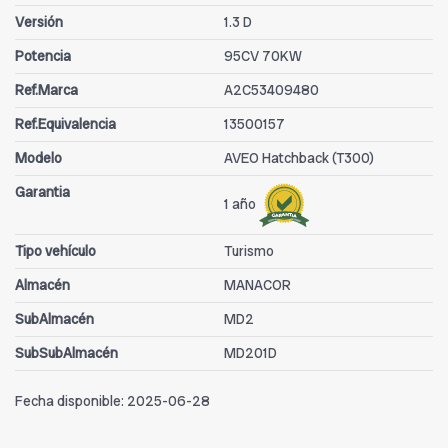
Versión
1.3 D
Potencia
95CV 70KW
Ref.Marca
A2C53409480
Ref.Equivalencia
13500157
Modelo
AVEO Hatchback (T300)
Garantia
1 año
Tipo vehículo
Turismo
Almacén
MANACOR
SubAlmacén
MD2
SubSubAlmacén
MD201D
Fecha disponible:
2025-06-28