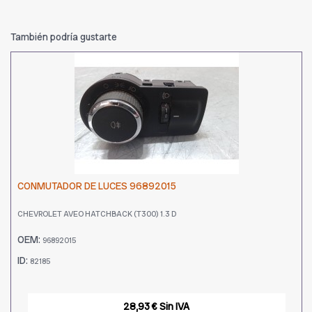
También podría gustarte
CONMUTADOR DE LUCES 96892015
CHEVROLET AVEO HATCHBACK (T300) 1.3 D
OEM:
96892015
ID:
82185
28,93 € Sin IVA