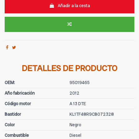
Añadir a la cesta
DETALLES DE PRODUCTO
OEM:
95019465
Año fabricación
2012
Código motor
A 13 DTE
Bastidor
KL1TF48R9CB072328
Color
Negro
Combustible
Diesel