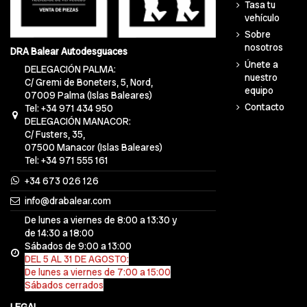
Tasa tu
vehículo
Sobre
nosotros
DRA Balear Autodesguaces
Únete a
DELEGACIÓN PALMA:
nuestro
C/ Gremi de Boneters, 5, Nord,
equipo
07009 Palma (Islas Baleares)
Contacto
Tel: +34 971 434 950
DELEGACIÓN MANACOR:
C/ Fusters, 35,
07500 Manacor (Islas Baleares)
Tel: +34 971 555 161
+34 673 026 126
info@drabalear.com
De lunes a viernes de 8:00 a 13:30 y
de 14:30 a 18:00
Sábados de 9:00 a 13:00
DEL 5 AL 31 DE AGOSTO:
De lunes a viernes de 7:00 a 15:00
Sábados cerrados