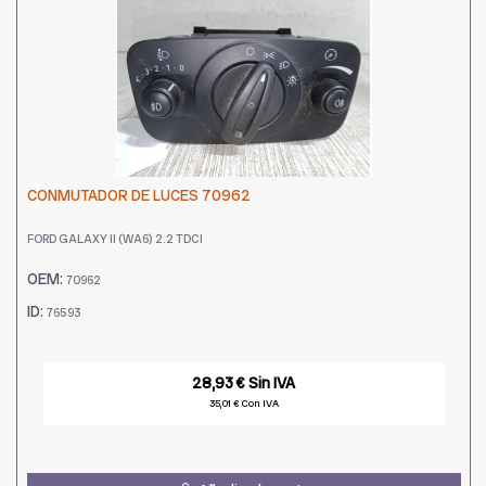
CONMUTADOR DE LUCES 70962
FORD GALAXY II (WA6) 2.2 TDCI
OEM:
70962
ID:
76593
28,93 € Sin IVA
35,01 € Con IVA