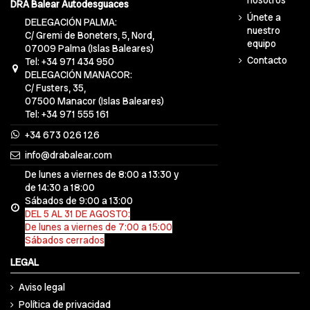
nosotros
DRA Balear Autodesguaces
Únete a
DELEGACIÓN PALMA:
nuestro
C/ Gremi de Boneters, 5, Nord,
equipo
07009 Palma (Islas Baleares)
Contacto
Tel: +34 971 434 950
DELEGACIÓN MANACOR:
C/ Fusters, 35,
07500 Manacor (Islas Baleares)
Tel: +34 971 555 161
+34 673 026 126
info@drabalear.com
De lunes a viernes de 8:00 a 13:30 y
de 14:30 a 18:00
Sábados de 9:00 a 13:00
DEL 5 AL 31 DE AGOSTO:
De lunes a viernes de 7:00 a 15:00
Sábados cerrados
LEGAL
Aviso legal
Política de privacidad