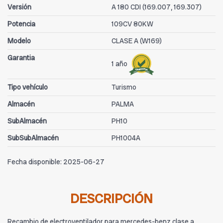
Versión
A 180 CDI (169.007, 169.307)
Potencia
109CV 80KW
Modelo
CLASE A (W169)
Garantia
1 año
Tipo vehículo
Turismo
Almacén
PALMA
SubAlmacén
PH10
SubSubAlmacén
PH1004A
Fecha disponible:
2025-06-27
DESCRIPCIÓN
Recambio de electroventilador para mercedes-benz clase a