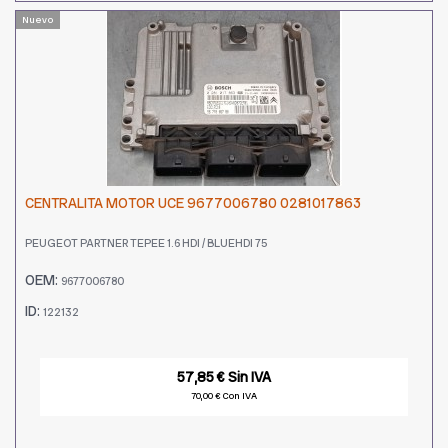
Nuevo
CENTRALITA MOTOR UCE 9677006780 0281017863
PEUGEOT PARTNER TEPEE 1.6 HDI / BLUEHDI 75
OEM:
9677006780
ID:
122132
57,85 € Sin IVA
70,00 € Con IVA