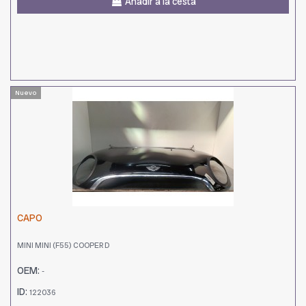
Añadir a la cesta
Nuevo
CAPO
MINI MINI (F55) COOPER D
OEM:
-
ID:
122036