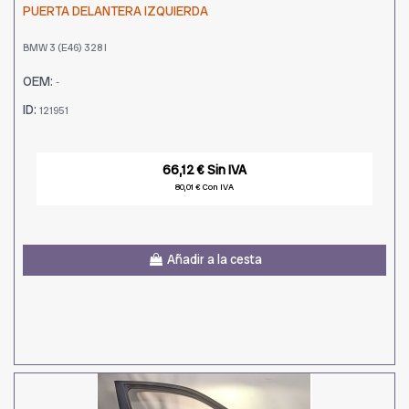
PUERTA DELANTERA IZQUIERDA
BMW 3 (E46) 328 I
OEM:
-
ID:
121951
66,12 € Sin IVA
80,01 € Con IVA
Añadir a la cesta