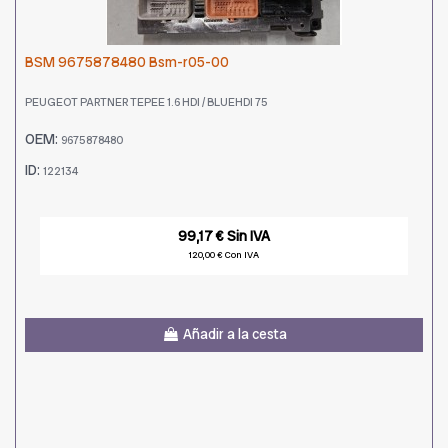
BSM 9675878480 Bsm-r05-00
PEUGEOT PARTNER TEPEE 1.6 HDI / BLUEHDI 75
OEM:
9675878480
ID:
122134
99,17 € Sin IVA
120,00 € Con IVA
Añadir a la cesta