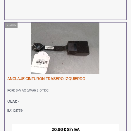
Nuevo
ANCLAJE CINTURON TRASERO IZQUIERDO
FORD S-MAX (WA6) 2.0 TDCI
OEM:
-
ID:
121739
20,66 € Sin IVA