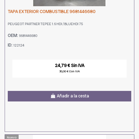
TAPA EXTERIOR COMBUSTIBLE 9681446680
PEUGEOT PARTNER TEPEE 1.6 HDI / BLUEHDI 75
OEM:
9681446680
ID:
122124
24,79 € Sin IVA
30,00 € Con IVA
Añadir a la cesta
Nuevo