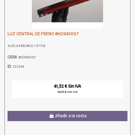
LUZ CENTRAL DE FRENO 8KD945097
AUDI A4 B8 (8K2) 1.8 TFSI
OEM:
8KD945097
ID:
122394
41,32 € Sin IVA
50,00 € Con IVA
Añadir a la cesta