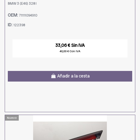
BMW 3 (E46) 328 I
OEM:
71111094910
ID:
122398
33,06 € Sin IVA
40,00 € Con IVA
Añadir a la cesta
Nuevo