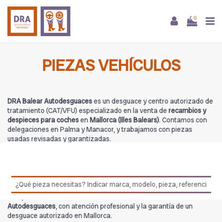
0
PIEZAS VEHÍCULOS
DRA Balear Autodesguaces
es un desguace y centro autorizado de
tratamiento (CAT/VFU) especializado en la venta de
recambios y
despieces para coches
en
Mallorca (Illes Balears)
. Contamos con
delegaciones en Palma y Manacor, y trabajamos con piezas
usadas revisadas y garantizadas.
En esta categoría encontrarás
Piezas vehículos
procedentes de
DRA Balear Autodesguaces
, con stock para múltiples marcas y
modelos. Nuestro equipo puede asesorarte para confirmar
compatibilidades antes de la compra.
Compra
Piezas vehículos
con total confianza en
DRA Balear
Autodesguaces
, con atención profesional y la garantía de un
desguace autorizado en Mallorca.