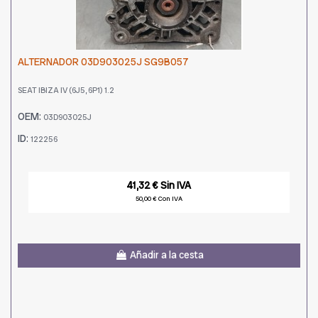
ALTERNADOR 03D903025J SG9B057
SEAT IBIZA IV (6J5, 6P1) 1.2
OEM:
03D903025J
ID:
122256
41,32 € Sin IVA
50,00 € Con IVA
Añadir a la cesta