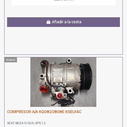
Añadir a la cesta
Nuevo
COMPRESOR A/A 6Q0820808E 6SEU14C
SEAT IBIZA IV (6J5, 6P1) 1.2