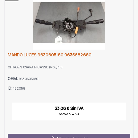
MANDO LUCES 9630605180 9635682680
CITROËN XSARA PICASSO (N68) 1.6
OEM:
9630605180
ID:
122058
33,06 € Sin IVA
40,00 € Con IVA