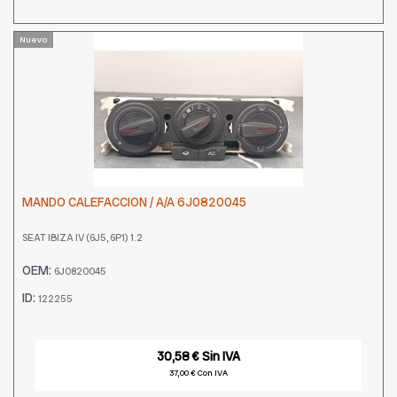
Nuevo
MANDO CALEFACCION / A/A 6J0820045
SEAT IBIZA IV (6J5, 6P1) 1.2
OEM:
6J0820045
ID:
122255
30,58 € Sin IVA
37,00 € Con IVA