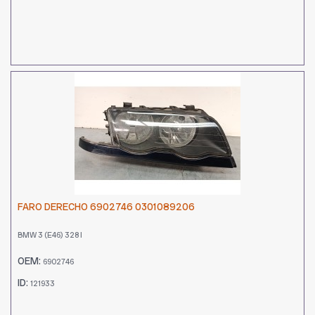
FARO DERECHO 6902746 0301089206
BMW 3 (E46) 328 I
OEM:
6902746
ID:
121933