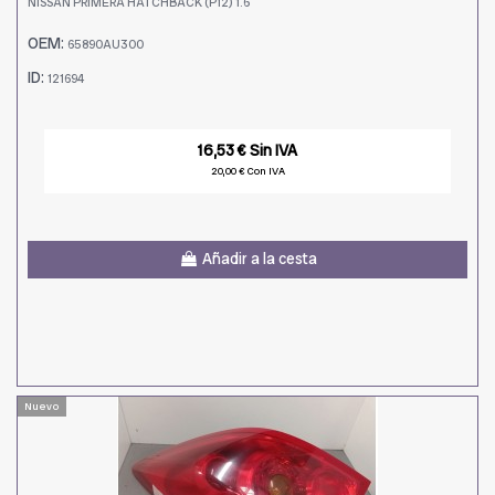
NISSAN PRIMERA HATCHBACK (P12) 1.6
OEM:
65890AU300
ID:
121694
16,53 € Sin IVA
20,00 € Con IVA
Añadir a la cesta
Nuevo