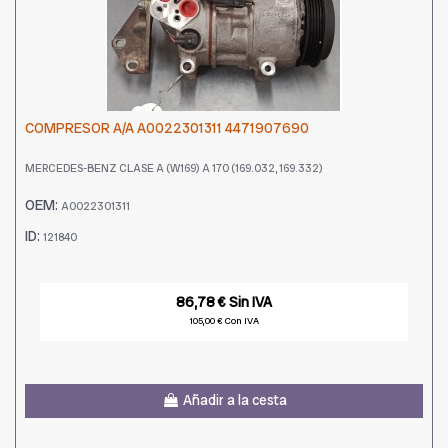
COMPRESOR A/A A0022301311 4471907690
MERCEDES-BENZ CLASE A (W169) A 170 (169.032, 169.332)
OEM:
A0022301311
ID:
121840
86,78 € Sin IVA
105,00 € Con IVA
Añadir a la cesta