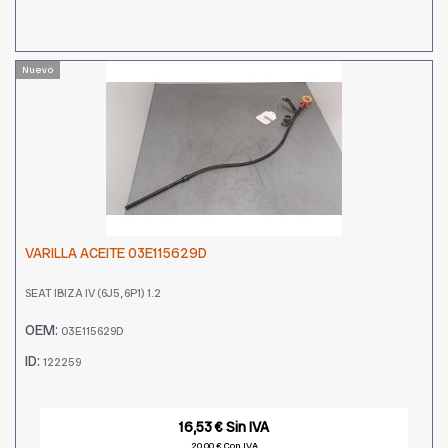
Nuevo
VARILLA ACEITE 03E115629D
SEAT IBIZA IV (6J5, 6P1) 1.2
OEM:
03E115629D
ID:
122259
16,53 € Sin IVA
20,00 € Con IVA