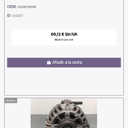
OEM:
6Q0820808E
ID:
122257
66,12 € Sin IVA
80,01 € Con IVA
Añadir a la cesta
Nuevo