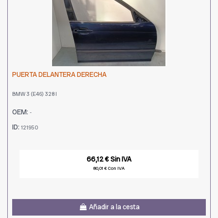
PUERTA DELANTERA DERECHA
BMW 3 (E46) 328 I
OEM:
-
ID:
121950
66,12 € Sin IVA
80,01 € Con IVA
Añadir a la cesta