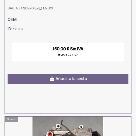
DACIA SANDERO (BS_) 1.5 DCI
OEM:
-
ID:
121919
150,00 € Sin IVA
181,50 € Con IVA
Añadir a la cesta
Nuevo