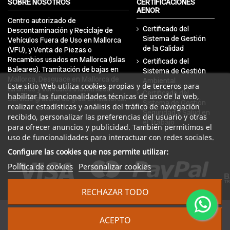
SOBRE NOSOTROS
CERTIFICACIÓNES
AENOR
Centro autorizado de
Certificado del
Descontaminación y Reciclaje de
Sistema de Gestión
Vehículos Fuera de Uso en Mallorca
de la Calidad
(VFU), y Venta de Piezas o
Recambios usados en Mallorca (Islas
Certificado del
Baleares). Tramitación de bajas en
Sistema de Gestión
Mallorca, Desguace en Mallorca de
Ambiental
Este sitio Web utiliza cookies propias y de terceros para
turismos y vehículos industriales.
Certificado del
habilitar las funcionalidades técnicas de uso de la web,
Servicio gratuito de grúa en Mallorca.
Sistema de Gestión
realizar estadísticas y análisis del tráfico de navegación
Seguridad y Salud en
recibido, personalizar las preferencias del usuario y otras
el Trabajo
para ofrecer anuncios y publicidad. También permitimos el
uso de funcionalidades para interactuar con redes sociales.
Configure las cookies que nos permite utilizar:
Política de cookies
Personalizar cookies
RECHAZAR TODO
© 2024 DRA Balear Autodesguaces. Todos los derechos
ACEPTO
reservados | Desarrollado por
Seintosoft