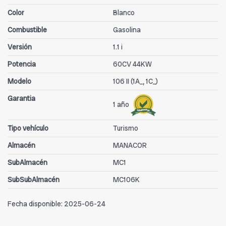
Color
Blanco
Combustible
Gasolina
Versión
1.1 i
Potencia
60CV 44KW
Modelo
106 II (1A_, 1C_)
Garantia
1 año
Tipo vehículo
Turismo
Almacén
MANACOR
SubAlmacén
MC1
SubSubAlmacén
MC106K
Fecha disponible:
2025-06-24