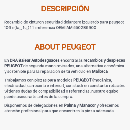
DESCRIPCIÓN
Recambio de cinturon seguridad delantero izquierdo para peugeot
106 ii (1a_, 1c_) 1.1 i referencia OEM IAM 550286900
ABOUT PEUGEOT
En
DRA Balear Autodesguaces
encontrarás
recambios y despieces
PEUGEOT
de segunda mano revisados, una alternativa económica
y sostenible para la reparación de tu vehículo en
Mallorca
.
Trabajamos con piezas para modelos
PEUGEOT
(mecánica,
electricidad, carrocería e interior), con stock en constante rotación.
Si tienes dudas de compatibilidad o referencias, nuestro equipo
puede asesorarte antes de la compra.
Disponemos de delegaciones en
Palma
y
Manacor
y ofrecemos
atención profesional para que encuentres la pieza adecuada.