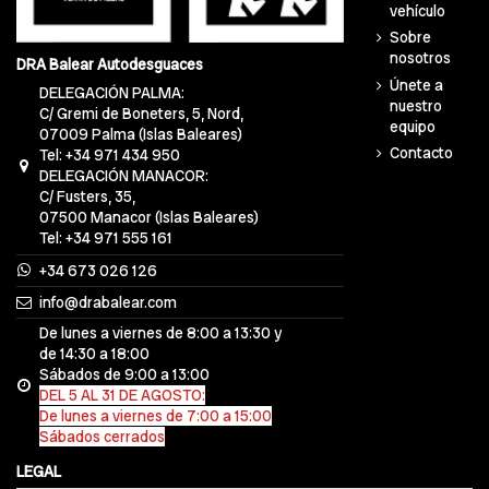
vehículo
Sobre
nosotros
DRA Balear Autodesguaces
Únete a
DELEGACIÓN PALMA:
nuestro
C/ Gremi de Boneters, 5, Nord,
equipo
07009 Palma (Islas Baleares)
Contacto
Tel: +34 971 434 950
DELEGACIÓN MANACOR:
C/ Fusters, 35,
07500 Manacor (Islas Baleares)
Tel: +34 971 555 161
+34 673 026 126
info@drabalear.com
De lunes a viernes de 8:00 a 13:30 y
de 14:30 a 18:00
Sábados de 9:00 a 13:00
DEL 5 AL 31 DE AGOSTO:
De lunes a viernes de 7:00 a 15:00
Sábados cerrados
LEGAL