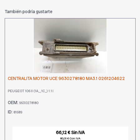
También podría gustarte
CENTRALITA MOTOR UCE 9630278180 MA3.1 0261204622
PEUGEOT 106 II (1A_, 1C_) 1.1 I
OEM:
9630278180
ID:
81689
66,12 € Sin IVA
80,01 € Con IVA