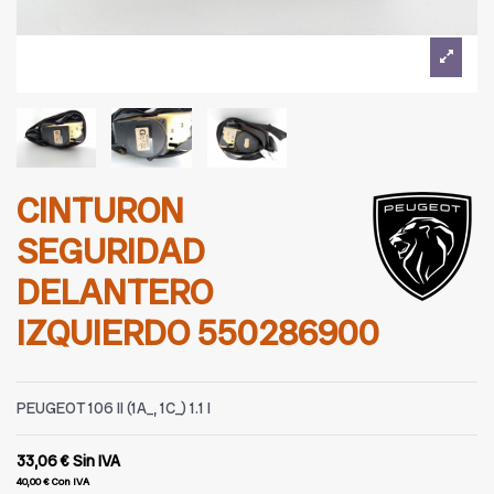
CINTURON
SEGURIDAD
DELANTERO
IZQUIERDO 550286900
PEUGEOT 106 II (1A_, 1C_) 1.1 I
33,06 €
Sin IVA
40,00 €
Con IVA