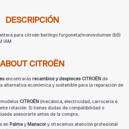
DESCRIPCIÓN
lantera para citroën berlingo furgoneta/monovolumen (b9)
EM IAM
ABOUT CITROËN
es
encontrarás
recambios y despieces CITROËN
de
 alternativa económica y sostenible para la reparación de
a modelos
CITROËN
(mecánica, electricidad, carrocería e
tante rotación. Si tienes dudas de compatibilidad o
 puede asesorarte antes de la compra.
s en
Palma
y
Manacor
y ofrecemos atención profesional