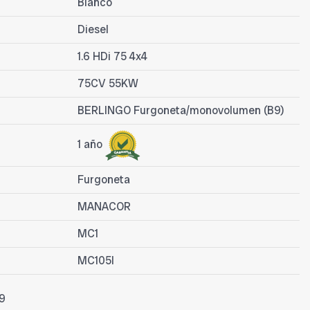
Blanco
Diesel
1.6 HDi 75 4x4
75CV 55KW
BERLINGO Furgoneta/monovolumen (B9)
1 año
Furgoneta
MANACOR
MC1
MC105I
9