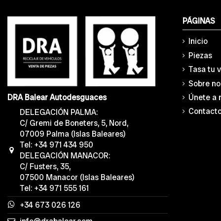
PÁGINAS
Inicio
Piezas
Tasa tu 
Sobre no
Únete a 
DRA Balear Autodesguaces
Contact
DELEGACIÓN PALMA:
C/ Gremi de Boneters, 5, Nord,
07009 Palma (Islas Baleares)
Tel: +34 971 434 950
DELEGACIÓN MANACOR:
C/ Fusters, 35,
07500 Manacor (Islas Baleares)
Tel: +34 971 555 161
+34 673 026 126