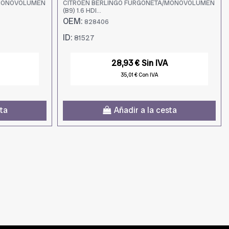
/MONOVOLUMEN
CITROËN BERLINGO FURGONETA/MONOVOLUMEN
(B9) 1.6 HDI...
OEM:
828406
ID:
81527
28,93 € Sin IVA
35,01 € Con IVA
sta
Añadir a la cesta