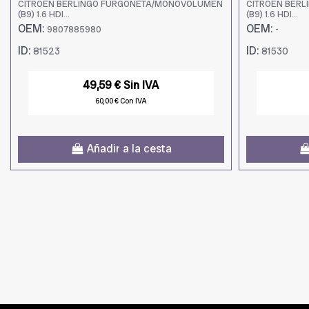
CITROËN BERLINGO FURGONETA/MONOVOLUMEN
CITROËN BER
(B9) 1.6 HDI...
(B9) 1.6 HDI...
OEM:
OEM:
9807885980
-
ID:
ID:
81523
81530
49,59 € Sin IVA
60,00 € Con IVA
Añadir a la cesta