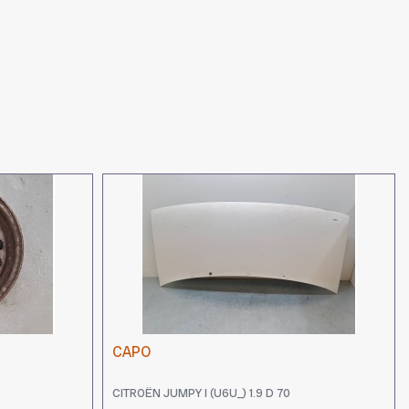
CAPO
CITROËN JUMPY I (U6U_) 1.9 D 70