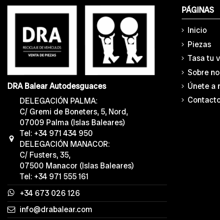
PÁGINAS
Inicio
Piezas
Tasa tu 
Sobre no
Únete a 
DRA Balear Autodesguaces
Contact
DELEGACIÓN PALMA:
C/ Gremi de Boneters, 5, Nord,
07009 Palma (Islas Baleares)
Tel: +34 971 434 950
DELEGACIÓN MANACOR:
C/ Fusters, 35,
07500 Manacor (Islas Baleares)
Tel: +34 971 555 161
+34 673 026 126
info@drabalear.com