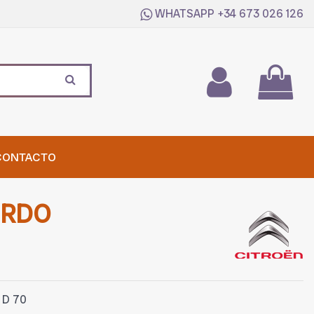
WHATSAPP
+34 673 026 126
CONTACTO
ERDO
 D 70