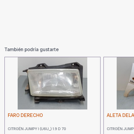
También podría gustarte
FARO DERECHO
ALETA DEL
CITROËN JUMPY I (U6U_) 1.9 D 70
CITROËN JUMPY 