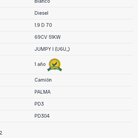
Blanco
Diesel
1.9 D 70
69CV 51KW
JUMPY I (U6U_)
1 año
Camión
PALMA
PD3
PD304
2