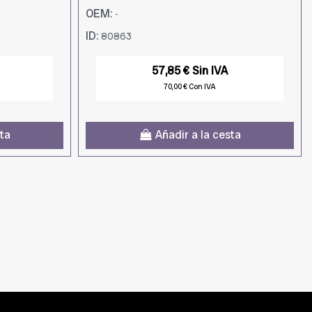
OEM:
-
ID:
80863
57,85 € Sin IVA
70,00 € Con IVA
sta
Añadir a la cesta