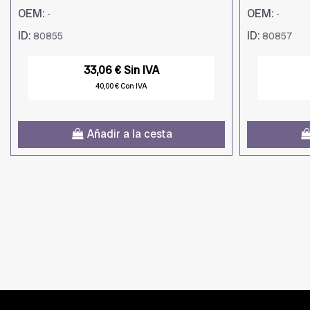
OEM:
OEM:
-
-
ID:
ID:
80855
80857
33,06 € Sin IVA
40,00 € Con IVA
Añadir a la cesta