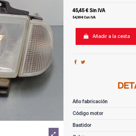
45,45 €
Sin IVA
54,99 €
Con IVA
Añadir a la cesta
DET
Año fabricación
Código motor
Bastidor