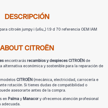
DESCRIPCIÓN
ara citroën jumpy i (u6u_) 1.9 d 70 referencia OEM IAM
ABOUT CITROËN
es
encontrarás
recambios y despieces CITROËN
de
 alternativa económica y sostenible para la reparación de
a modelos
CITROËN
(mecánica, electricidad, carrocería e
tante rotación. Si tienes dudas de compatibilidad o
 puede asesorarte antes de la compra.
s en
Palma
y
Manacor
y ofrecemos atención profesional
a adecuada.