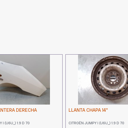
ANTERA DERECHA
LLANTA CHAPA 14''
I (U6U_) 1.9 D 70
CITROËN JUMPY I (U6U_) 1.9 D 70