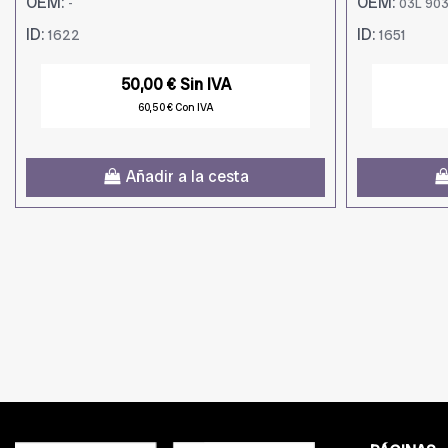
OEM:
OEM:
-
03L 903
ID:
ID:
1622
1651
50,00 € Sin IVA
60,50 € Con IVA
Añadir a la cesta