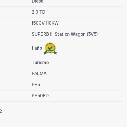
Diesel
2.0 TDI
150CV 110KW
SUPERB III Station Wagon (3V5)
1 año
Turismo
PALMA
PE5
PE508D
2