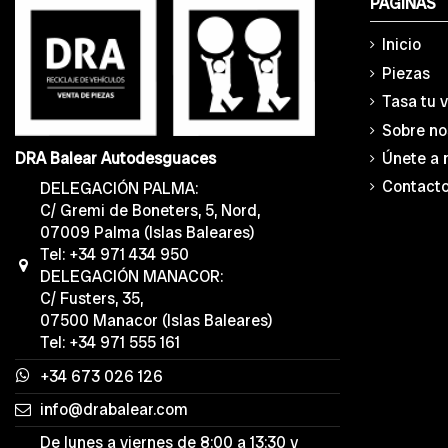
PÁGINAS
Inicio
Piezas
Tasa tu 
Sobre no
Únete a 
DRA Balear Autodesguaces
Contact
DELEGACIÓN PALMA:
C/ Gremi de Boneters, 5, Nord,
07009 Palma (Islas Baleares)
Tel: +34 971 434 950
DELEGACIÓN MANACOR:
C/ Fusters, 35,
07500 Manacor (Islas Baleares)
Tel: +34 971 555 161
+34 673 026 126
info@drabalear.com
De lunes a viernes de 8:00 a 13:30 y