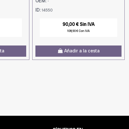
OEM:
-
ID:
14550
90,00 € Sin IVA
108,90 € Con IVA
sta
Añadir a la cesta