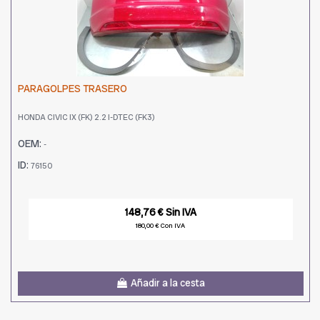
PARAGOLPES TRASERO
HONDA CIVIC IX (FK) 2.2 I-DTEC (FK3)
OEM:
-
ID:
76150
148,76 € Sin IVA
180,00 € Con IVA
Añadir a la cesta