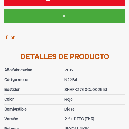
DETALLES DE PRODUCTO
Año fabricación
2012
Código motor
N22B4
Bastidor
SHHFK3760CU002553
Color
Rojo
Combustible
Diesel
Versión
2.2 i-DTEC (FK3)
Potencia
150CV 110KW