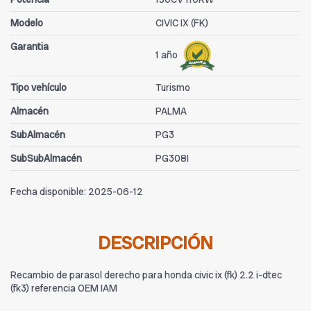
Modelo
CIVIC IX (FK)
Garantia
1 año
Tipo vehículo
Turismo
Almacén
PALMA
SubAlmacén
PG3
SubSubAlmacén
PG308I
Fecha disponible:
2025-06-12
DESCRIPCIÓN
Recambio de parasol derecho para honda civic ix (fk) 2.2 i-dtec
(fk3) referencia OEM IAM