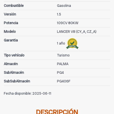
Combustible
Gasolina
Versión
1.5
Potencia
109CV 80KW
Modelo
LANCER VIII (CY_A, CZ_A)
Garantia
1 año
Tipo vehículo
Turismo
Almacén
PALMA
SubAlmacén
PG4
SubSubAlmacén
PG406F
Fecha disponible:
2025-06-11
DESCRIPCIÓN