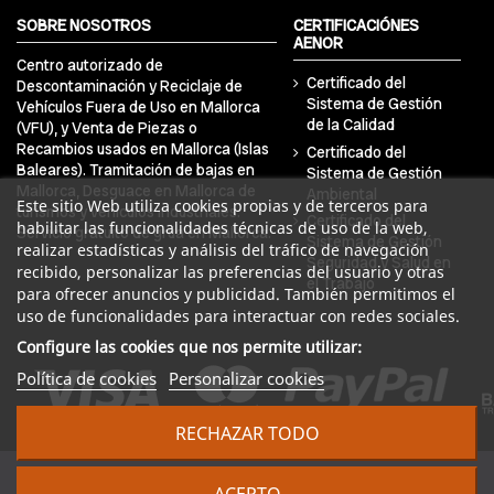
SOBRE NOSOTROS
CERTIFICACIÓNES
AENOR
Centro autorizado de
Certificado del
Descontaminación y Reciclaje de
Sistema de Gestión
Vehículos Fuera de Uso en Mallorca
de la Calidad
(VFU), y Venta de Piezas o
Recambios usados en Mallorca (Islas
Certificado del
Baleares). Tramitación de bajas en
Sistema de Gestión
Mallorca, Desguace en Mallorca de
Ambiental
Este sitio Web utiliza cookies propias y de terceros para
turismos y vehículos industriales.
Certificado del
habilitar las funcionalidades técnicas de uso de la web,
Servicio gratuito de grúa en Mallorca.
Sistema de Gestión
realizar estadísticas y análisis del tráfico de navegación
Seguridad y Salud en
recibido, personalizar las preferencias del usuario y otras
el Trabajo
para ofrecer anuncios y publicidad. También permitimos el
uso de funcionalidades para interactuar con redes sociales.
Configure las cookies que nos permite utilizar:
Política de cookies
Personalizar cookies
RECHAZAR TODO
© 2024 DRA Balear Autodesguaces. Todos los derechos