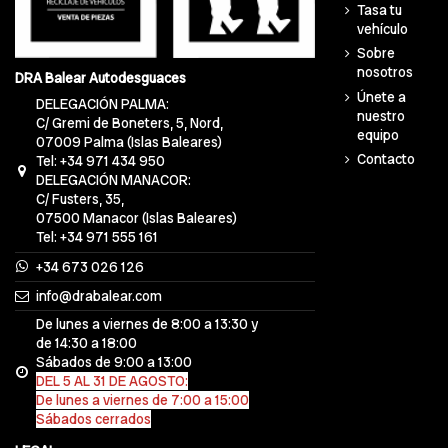
Tasa tu
vehículo
Sobre
nosotros
DRA Balear Autodesguaces
Únete a
DELEGACIÓN PALMA:
nuestro
C/ Gremi de Boneters, 5, Nord,
equipo
07009 Palma (Islas Baleares)
Contacto
Tel: +34 971 434 950
DELEGACIÓN MANACOR:
C/ Fusters, 35,
07500 Manacor (Islas Baleares)
Tel: +34 971 555 161
+34 673 026 126
info@drabalear.com
De lunes a viernes de 8:00 a 13:30 y
de 14:30 a 18:00
Sábados de 9:00 a 13:00
DEL 5 AL 31 DE AGOSTO:
De lunes a viernes de 7:00 a 15:00
Sábados cerrados