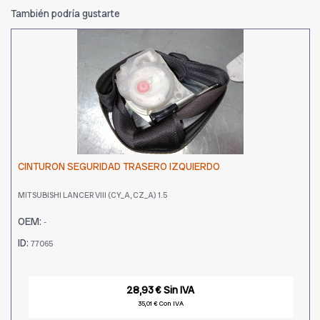
También podría gustarte
CINTURON SEGURIDAD TRASERO IZQUIERDO
MITSUBISHI LANCER VIII (CY_A, CZ_A) 1.5
OEM:
-
ID:
77065
28,93 € Sin IVA
35,01 € Con IVA