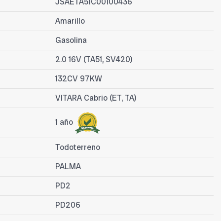
JSAETA51C00100436
Amarillo
Gasolina
2.0 16V (TA51, SV420)
132CV 97KW
VITARA Cabrio (ET, TA)
1 año
Todoterreno
PALMA
PD2
PD206