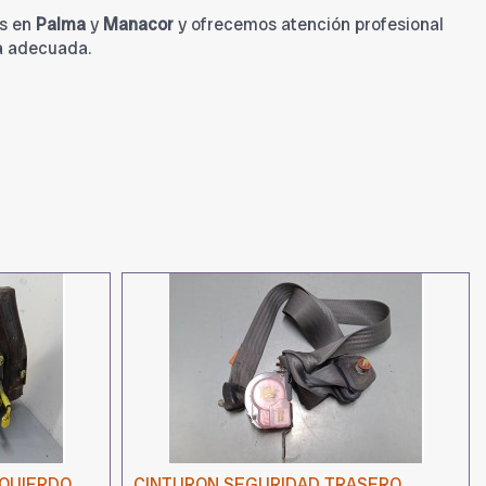
s en
Palma
y
Manacor
y ofrecemos atención profesional
a adecuada.
ZQUIERDO
CINTURON SEGURIDAD TRASERO