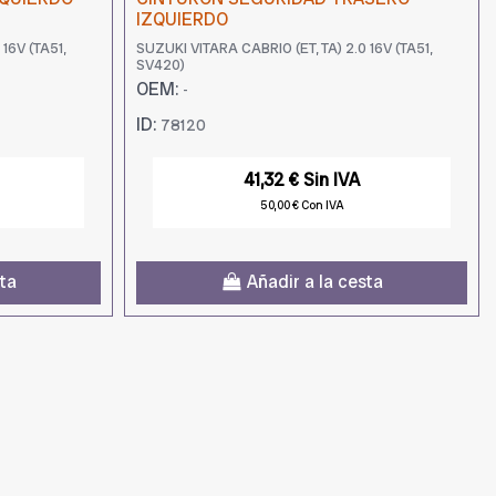
IZQUIERDO
16V (TA51,
SUZUKI VITARA CABRIO (ET, TA) 2.0 16V (TA51,
SV420)
OEM:
-
ID:
78120
41,32 € Sin IVA
50,00 € Con IVA
sta
Añadir a la cesta