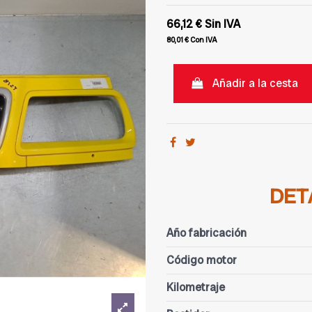
66,12 €
Sin IVA
80,01 €
Con IVA
Añadir a la cesta
DET
Año fabricación
Código motor
Kilometraje