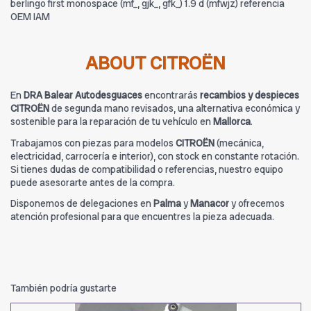
berlingo first monospace (mf_, gjk_, gfk_) 1.9 d (mfwjz) referencia
OEM IAM
ABOUT CITROËN
En
DRA Balear Autodesguaces
encontrarás
recambios y despieces
CITROËN
de segunda mano revisados, una alternativa económica y
sostenible para la reparación de tu vehículo en
Mallorca
.
Trabajamos con piezas para modelos
CITROËN
(mecánica,
electricidad, carrocería e interior), con stock en constante rotación.
Si tienes dudas de compatibilidad o referencias, nuestro equipo
puede asesorarte antes de la compra.
Disponemos de delegaciones en
Palma
y
Manacor
y ofrecemos
atención profesional para que encuentres la pieza adecuada.
También podría gustarte