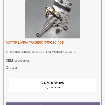
MOTOR LIMPIA TRASERO 0390201408
CITROËN BERLINGO / BERLINGO FIRST MONOSPACE (MF_,...
OEM:
0390201408
ID:
79291
24,79 € Sin IVA
30,00 € Con IVA