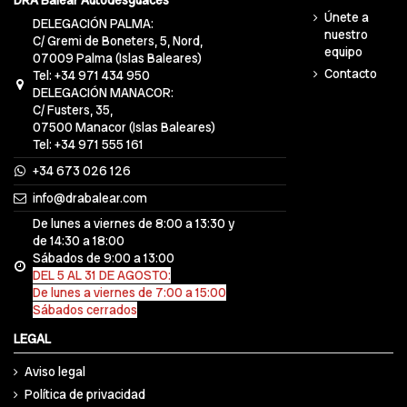
DRA Balear Autodesguaces
Únete a
DELEGACIÓN PALMA:
nuestro
C/ Gremi de Boneters, 5, Nord,
equipo
07009 Palma (Islas Baleares)
Contacto
Tel: +34 971 434 950
DELEGACIÓN MANACOR:
C/ Fusters, 35,
07500 Manacor (Islas Baleares)
Tel: +34 971 555 161
+34 673 026 126
info@drabalear.com
De lunes a viernes de 8:00 a 13:30 y
de 14:30 a 18:00
Sábados de 9:00 a 13:00
DEL 5 AL 31 DE AGOSTO:
De lunes a viernes de 7:00 a 15:00
Sábados cerrados
LEGAL
Aviso legal
Política de privacidad