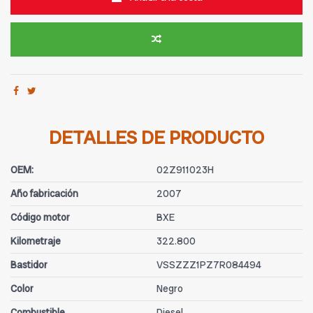
DETALLES DE PRODUCTO
OEM:
02Z911023H
Año fabricación
2007
Código motor
BXE
Kilometraje
322.800
Bastidor
VSSZZZ1PZ7R084494
Color
Negro
Combustible
Diesel