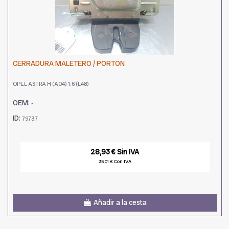
CERRADURA MALETERO / PORTON
OPEL ASTRA H (A04) 1.6 (L48)
OEM:
-
ID:
79737
28,93 € Sin IVA
35,01 € Con IVA
Añadir a la cesta