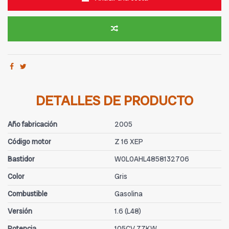
DETALLES DE PRODUCTO
Año fabricación
2005
Código motor
Z 16 XEP
Bastidor
W0L0AHL4858132706
Color
Gris
Combustible
Gasolina
Versión
1.6 (L48)
Potencia
105CV 77KW