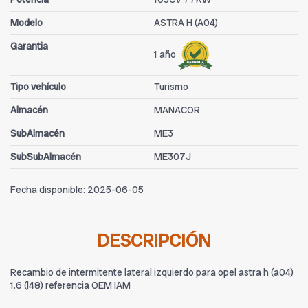
Modelo
ASTRA H (A04)
Garantia
1 año
Tipo vehículo
Turismo
Almacén
MANACOR
SubAlmacén
ME3
SubSubAlmacén
ME307J
Fecha disponible:
2025-06-05
DESCRIPCIÓN
Recambio de intermitente lateral izquierdo para opel astra h (a04)
1.6 (l48) referencia OEM IAM