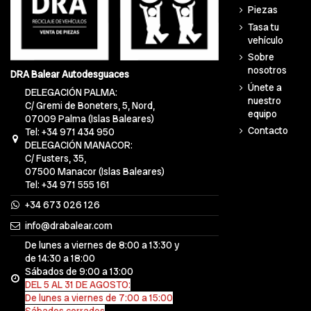
Piezas
Tasa tu
vehículo
Sobre
nosotros
DRA Balear Autodesguaces
Únete a
DELEGACIÓN PALMA:
nuestro
C/ Gremi de Boneters, 5, Nord,
equipo
07009 Palma (Islas Baleares)
Contacto
Tel: +34 971 434 950
DELEGACIÓN MANACOR:
C/ Fusters, 35,
07500 Manacor (Islas Baleares)
Tel: +34 971 555 161
+34 673 026 126
info@drabalear.com
De lunes a viernes de 8:00 a 13:30 y
de 14:30 a 18:00
Sábados de 9:00 a 13:00
DEL 5 AL 31 DE AGOSTO:
De lunes a viernes de 7:00 a 15:00