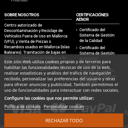
Privacidad
SOBRE NOSOTROS
CERTIFICACIÓNES
AENOR
Centro autorizado de
Certificado del
Descontaminación y Reciclaje de
Sistema de Gestión
Vehículos Fuera de Uso en Mallorca
de la Calidad
(VFU), y Venta de Piezas o
Recambios usados en Mallorca (Islas
Certificado del
Baleares). Tramitación de bajas en
Sistema de Gestión
Mallorca, Desguace en Mallorca de
Ambiental
Este sitio Web utiliza cookies propias y de terceros para
turismos y vehículos industriales.
Certificado del
habilitar las funcionalidades técnicas de uso de la web,
Servicio gratuito de grúa en Mallorca.
Sistema de Gestión
realizar estadísticas y análisis del tráfico de navegación
Seguridad y Salud en
recibido, personalizar las preferencias del usuario y otras
el Trabajo
para ofrecer anuncios y publicidad. También permitimos el
uso de funcionalidades para interactuar con redes sociales.
Configure las cookies que nos permite utilizar:
Política de cookies
Personalizar cookies
RECHAZAR TODO