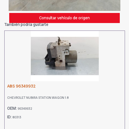
Consultar vehículo de origen
También podría gustarte
ABS 96349932
CHEVROLET NUBIRA STATION WAGON 1.8
OEM:
96349932
ID:
80313