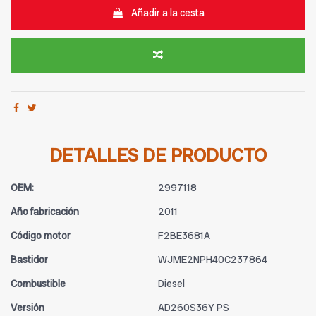
Añadir a la cesta
DETALLES DE PRODUCTO
OEM:
2997118
Año fabricación
2011
Código motor
F2BE3681A
Bastidor
WJME2NPH40C237864
Combustible
Diesel
Versión
AD260S36Y PS