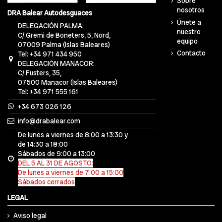
Sobre
nosotros
DRA Balear Autodesguaces
Únete a
DELEGACIÓN PALMA:
nuestro
C/ Gremi de Boneters, 5, Nord,
equipo
07009 Palma (Islas Baleares)
Contacto
Tel: +34 971 434 950
DELEGACIÓN MANACOR:
C/ Fusters, 35,
07500 Manacor (Islas Baleares)
Tel: +34 971 555 161
+34 673 026 126
info@drabalear.com
De lunes a viernes de 8:00 a 13:30 y
de 14:30 a 18:00
Sábados de 9:00 a 13:00
DEL 5 AL 31 DE AGOSTO:
De lunes a viernes de 7:00 a 15:00
Sábados cerrados
LEGAL
Aviso legal