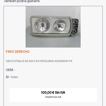
También podría gustarte
FARO DERECHO
IVECO STRALIS AD 260 S 36 Y/PS EURO5 AD260S36Y PS
OEM:
-
ID:
75455
100,00 € Sin IVA
121,00 € Con IVA