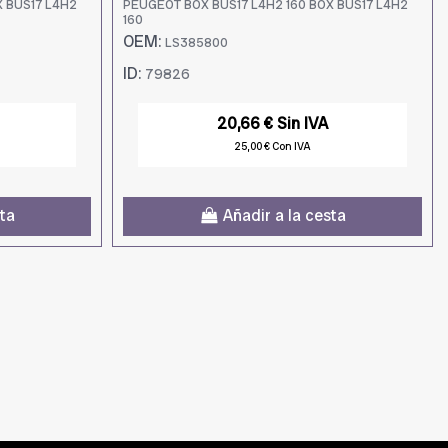
X BUS17 L4H2
PEUGEOT BOX BUS17 L4H2 160 BOX BUS17 L4H2
160
OEM:
LS385800
ID:
79826
20,66 € Sin IVA
25,00 € Con IVA
sta
Añadir a la cesta