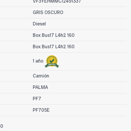
VF3YEHMMC12491337
GRIS OSCURO
Diesel
Box Bus17 L4h2 160
Box Bus17 L4h2 160
1 año
Camión
PALMA
PF7
PF705E
30