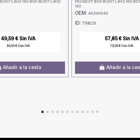
US17 L4H2 160 BOX BUS17 L4H2
PEUGEOT BOX BUS17 L4H2 160 BO
160
OEM:
463141040
ID:
79829
49,59 € Sin IVA
57,85 € Sin IVA
60,00 € Con IVA
70,00 € Con IVA
Añadir a la cesta
Añadir a la ce