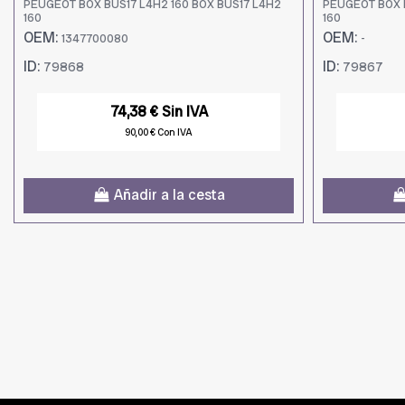
PEUGEOT BOX BUS17 L4H2 160 BOX BUS17 L4H2
PEUGEOT BOX B
160
160
OEM:
OEM:
1347700080
-
ID:
ID:
79868
79867
74,38 € Sin IVA
90,00 € Con IVA
Añadir a la cesta