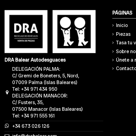
PÁGINAS
Inicio
Piezas
Tasa tu 
Sobre no
Únete a 
DRA Balear Autodesguaces
Contact
DELEGACIÓN PALMA:
C/ Gremi de Boneters, 5, Nord,
07009 Palma (Islas Baleares)
Tel: +34 971 434 950
DELEGACIÓN MANACOR:
C/ Fusters, 35,
07500 Manacor (Islas Baleares)
Tel: +34 971 555 161
+34 673 026 126