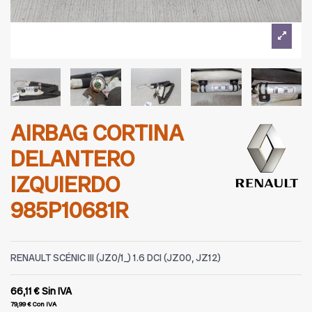
AIRBAG CORTINA
DELANTERO
IZQUIERDO
985P10681R
RENAULT SCÉNIC III (JZ0/1_) 1.6 DCI (JZ00, JZ12)
66,11 €
Sin IVA
79,99 €
Con IVA