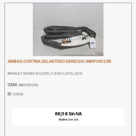
AIRBAG CORTINA DELANTERO DERECHO 985P06123R
RENAULT SCÉNIC III (JZ0/1_) 1.6 DCI (JZ00, JZ12)
OEM:
985P06123R
ID:
29305
66,11 € Sin IVA
79,99 € Con IVA