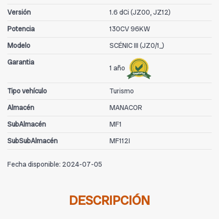
Versión
1.6 dCi (JZ00, JZ12)
Potencia
130CV 96KW
Modelo
SCÉNIC III (JZ0/1_)
Garantia
1 año
Tipo vehículo
Turismo
Almacén
MANACOR
SubAlmacén
MF1
SubSubAlmacén
MF112I
Fecha disponible:
2024-07-05
DESCRIPCIÓN