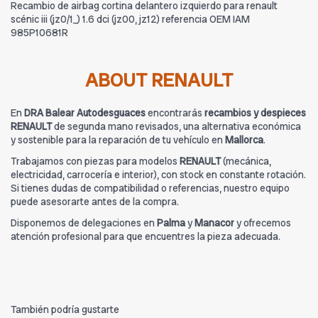
Recambio de airbag cortina delantero izquierdo para renault
scénic iii (jz0/1_) 1.6 dci (jz00, jz12) referencia OEM IAM
985P10681R
ABOUT RENAULT
En
DRA Balear Autodesguaces
encontrarás
recambios y despieces
RENAULT
de segunda mano revisados, una alternativa económica
y sostenible para la reparación de tu vehículo en
Mallorca
.
Trabajamos con piezas para modelos
RENAULT
(mecánica,
electricidad, carrocería e interior), con stock en constante rotación.
Si tienes dudas de compatibilidad o referencias, nuestro equipo
puede asesorarte antes de la compra.
Disponemos de delegaciones en
Palma
y
Manacor
y ofrecemos
atención profesional para que encuentres la pieza adecuada.
También podría gustarte