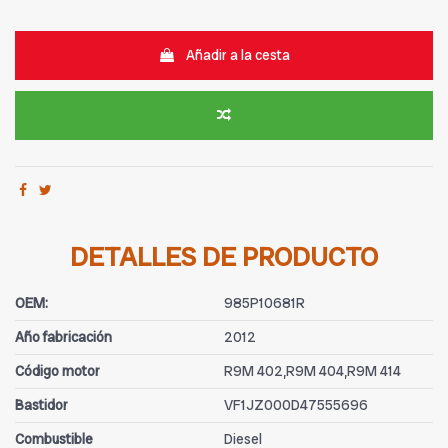
Añadir a la cesta
DETALLES DE PRODUCTO
OEM:
985P10681R
Año fabricación
2012
Código motor
R9M 402,R9M 404,R9M 414
Bastidor
VF1JZ000D47555696
Combustible
Diesel