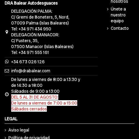
nosotros
DRA Balear Autodesguaces
Únete a
DELEGACIÓN PALMA:
nuestro
C/ Gremi de Boneters, 5, Nord,
equipo
07009 Palma (Islas Baleares)
Contacto
Tel: +34 971 434 950
DELEGACIÓN MANACOR:
C/ Fusters, 35,
07500 Manacor (Islas Baleares)
Tel: +34 971 555 161
+34 673 026 126
info@drabalear.com
De lunes a viernes de 8:00 a 13:30 y
de 14:30 a 18:00
Sábados de 9:00 a 13:00
DEL 5 AL 31 DE AGOSTO:
De lunes a viernes de 7:00 a 15:00
Sábados cerrados
LEGAL
Aviso legal
Política de privacidad